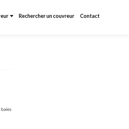
reur
Rechercher un couvreur
Contact
 baies