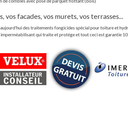
 de combles avec pose de parquet flottant (bois)
, vos facades, vos murets, vos terrasses...
ste aujourd'hui des traitements fongicides spécial pour toiture et hyd
perméabilisant qui traite et protége et tout ceci est garantie 10