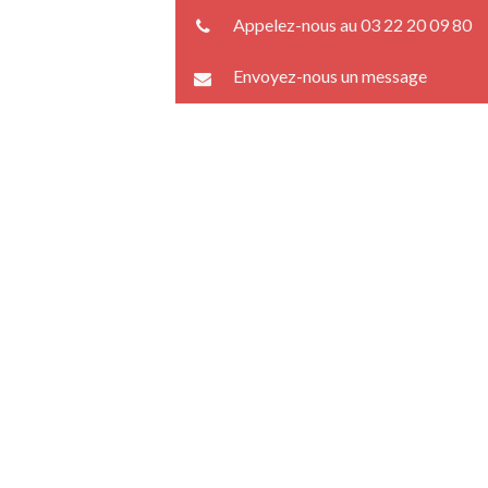
Appelez-nous au 03 22 20 09 80
Envoyez-nous un message