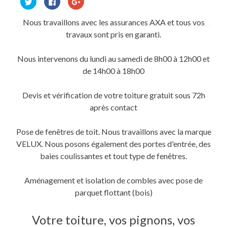
pour
pour
pour
partager
partager
partager
sur
sur
sur
Nous travaillons avec les assurances AXA et tous vos
Twitter(ouvre
Facebook(ouvre
Google+
dans
dans
(ouvre
travaux sont pris en garanti.
une
une
dans
nouvelle
nouvelle
une
fenêtre)
fenêtre)
nouvelle
fenêtre)
Nous intervenons du lundi au samedi de 8h00 à 12h00 et
de 14h00 à 18h00
Devis et vérification de votre toiture gratuit sous 72h
après contact
Pose de fenêtres de toit. Nous travaillons avec la marque
VELUX. Nous posons également des portes d'entrée, des
baies coulissantes et tout type de fenêtres.
Aménagement et isolation de combles avec pose de
parquet flottant (bois)
Votre toiture, vos pignons, vos