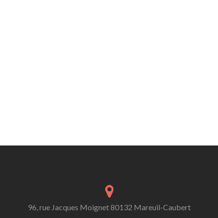
96, rue Jacques Moignet 80132 Mareuil-Caubert