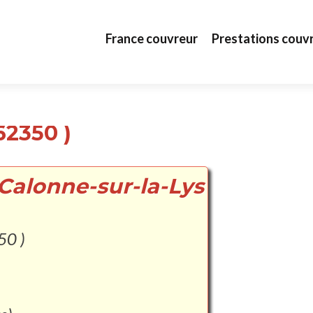
Aller au contenu principal
France couvreur
Prestations couv
62350 )
 Calonne-sur-la-Lys
50 )