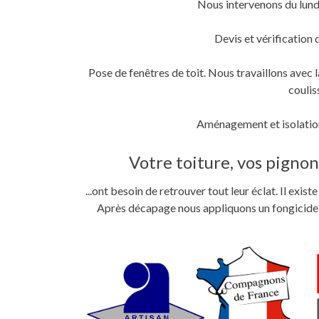
Nous intervenons du lund
fenêtre)
fenêtre)
nouvelle
fenêtre)
Devis et vérification 
Pose de fenêtres de toit. Nous travaillons ave
coulis
Aménagement et isolation
Votre toiture, vos pignons
...ont besoin de retrouver tout leur éclat. Il exi
Après décapage nous appliquons un fongicide im