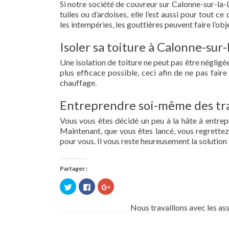
Si notre société de couvreur sur Calonne-sur-la-L
tuiles ou d’ardoises, elle l’est aussi pour tout 
les intempéries, les gouttières peuvent faire l’obj
Isoler sa toiture à Calonne-sur-
Une isolation de toiture ne peut pas être négligée.
plus efficace possible, ceci afin de ne pas fai
chauffage.
Entreprendre soi-même des tra
Vous vous êtes décidé un peu à la hâte à entre
Maintenant, que vous êtes lancé, vous regrettez 
pour vous. Il vous reste heureusement la solution 
Partager :
Cliquez
Cliquez
Cliquez
pour
pour
pour
partager
partager
partager
sur
sur
sur
Nous travaillons avec les as
Twitter(ouvre
Facebook(ouvre
Google+
dans
dans
(ouvre
une
une
dans
nouvelle
nouvelle
une