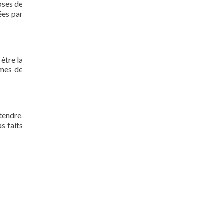
oses de
ées par
 être la
rmes de
tendre.
s faits