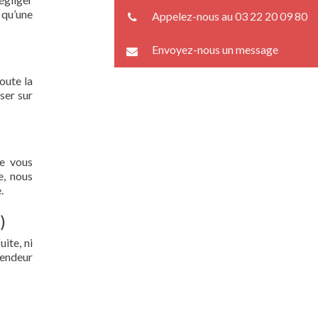
 qu’une
Appelez-nous au 03 22 20 09 80
Envoyez-nous un message
oute la
ser sur
ue vous
e, nous
.
)
ite, ni
lendeur