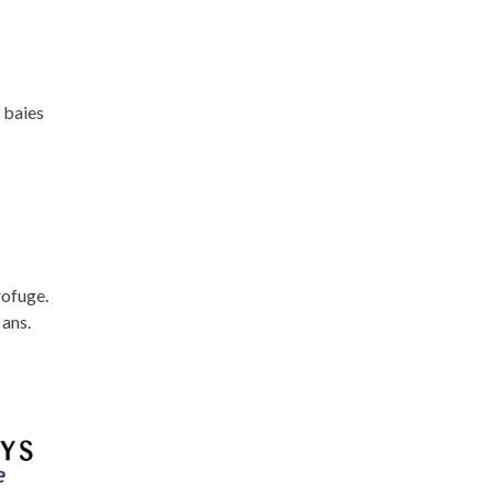
 baies
rofuge.
 ans.