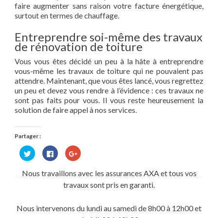
faire augmenter sans raison votre facture énergétique,
surtout en termes de chauffage.
Entreprendre soi-même des travaux
de rénovation de toiture
Vous vous êtes décidé un peu à la hâte à entreprendre
vous-même les travaux de toiture qui ne pouvaient pas
attendre. Maintenant, que vous êtes lancé, vous regrettez
un peu et devez vous rendre à l’évidence : ces travaux ne
sont pas faits pour vous. Il vous reste heureusement la
solution de faire appel à nos services.
Partager :
Cliquez
Cliquez
Cliquez
pour
pour
pour
partager
partager
partager
sur
sur
sur
Nous travaillons avec les assurances AXA et tous vos
Twitter(ouvre
Facebook(ouvre
Google+
dans
dans
(ouvre
travaux sont pris en garanti.
une
une
dans
nouvelle
nouvelle
une
fenêtre)
fenêtre)
nouvelle
fenêtre)
Nous intervenons du lundi au samedi de 8h00 à 12h00 et