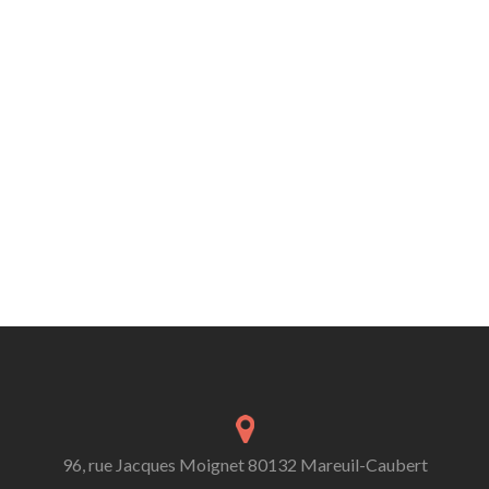
96, rue Jacques Moignet 80132 Mareuil-Caubert