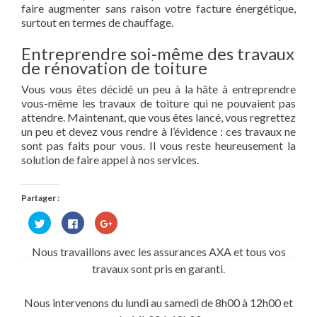
faire augmenter sans raison votre facture énergétique,
surtout en termes de chauffage.
Entreprendre soi-même des travaux
de rénovation de toiture
Vous vous êtes décidé un peu à la hâte à entreprendre
vous-même les travaux de toiture qui ne pouvaient pas
attendre. Maintenant, que vous êtes lancé, vous regrettez
un peu et devez vous rendre à l’évidence : ces travaux ne
sont pas faits pour vous. Il vous reste heureusement la
solution de faire appel à nos services.
Partager :
Cliquez
Cliquez
Cliquez
pour
pour
pour
partager
partager
partager
sur
sur
sur
Nous travaillons avec les assurances AXA et tous vos
Twitter(ouvre
Facebook(ouvre
Google+
dans
dans
(ouvre
travaux sont pris en garanti.
une
une
dans
nouvelle
nouvelle
une
fenêtre)
fenêtre)
nouvelle
fenêtre)
Nous intervenons du lundi au samedi de 8h00 à 12h00 et