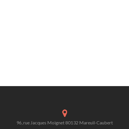
96, rue Jacques Moignet 80132 Mareuil-Caubert