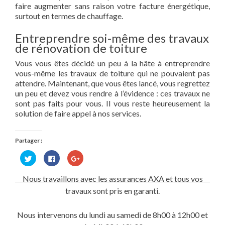
faire augmenter sans raison votre facture énergétique,
surtout en termes de chauffage.
Entreprendre soi-même des travaux
de rénovation de toiture
Vous vous êtes décidé un peu à la hâte à entreprendre
vous-même les travaux de toiture qui ne pouvaient pas
attendre. Maintenant, que vous êtes lancé, vous regrettez
un peu et devez vous rendre à l’évidence : ces travaux ne
sont pas faits pour vous. Il vous reste heureusement la
solution de faire appel à nos services.
Partager :
Cliquez
Cliquez
Cliquez
pour
pour
pour
partager
partager
partager
sur
sur
sur
Nous travaillons avec les assurances AXA et tous vos
Twitter(ouvre
Facebook(ouvre
Google+
dans
dans
(ouvre
travaux sont pris en garanti.
une
une
dans
nouvelle
nouvelle
une
fenêtre)
fenêtre)
nouvelle
fenêtre)
Nous intervenons du lundi au samedi de 8h00 à 12h00 et