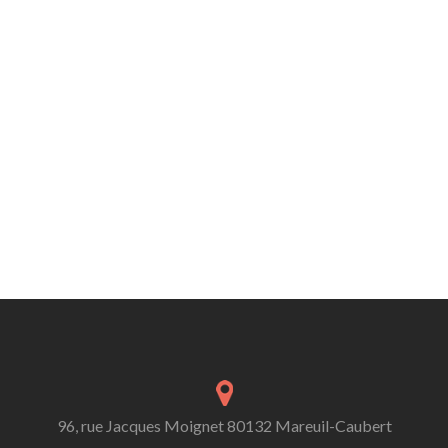
96, rue Jacques Moignet 80132 Mareuil-Caubert