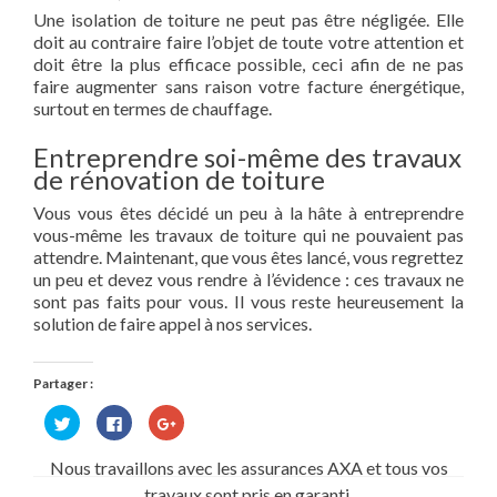
Une isolation de toiture ne peut pas être négligée. Elle
doit au contraire faire l’objet de toute votre attention et
doit être la plus efficace possible, ceci afin de ne pas
faire augmenter sans raison votre facture énergétique,
surtout en termes de chauffage.
Entreprendre soi-même des travaux
de rénovation de toiture
Vous vous êtes décidé un peu à la hâte à entreprendre
vous-même les travaux de toiture qui ne pouvaient pas
attendre. Maintenant, que vous êtes lancé, vous regrettez
un peu et devez vous rendre à l’évidence : ces travaux ne
sont pas faits pour vous. Il vous reste heureusement la
solution de faire appel à nos services.
Partager :
Cliquez
Cliquez
Cliquez
pour
pour
pour
partager
partager
partager
sur
sur
sur
Nous travaillons avec les assurances AXA et tous vos
Twitter(ouvre
Facebook(ouvre
Google+
dans
dans
(ouvre
travaux sont pris en garanti.