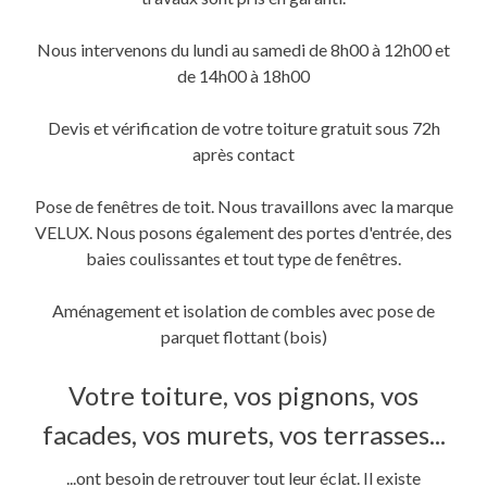
une
une
dans
nouvelle
nouvelle
une
fenêtre)
fenêtre)
nouvelle
fenêtre)
Nous intervenons du lundi au samedi de 8h00 à 12h00 et
de 14h00 à 18h00
Devis et vérification de votre toiture gratuit sous 72h
après contact
Pose de fenêtres de toit. Nous travaillons avec la marque
VELUX. Nous posons également des portes d'entrée, des
baies coulissantes et tout type de fenêtres.
Aménagement et isolation de combles avec pose de
parquet flottant (bois)
Votre toiture, vos pignons, vos
facades, vos murets, vos terrasses...
...ont besoin de retrouver tout leur éclat. Il existe