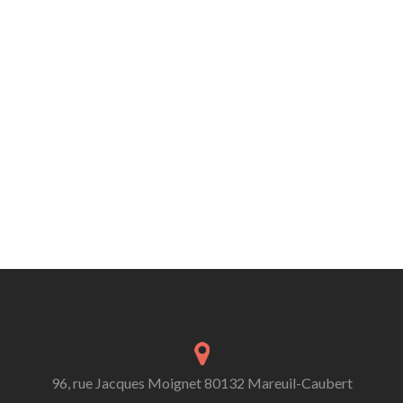
96, rue Jacques Moignet 80132 Mareuil-Caubert