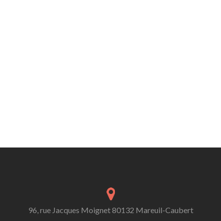
96, rue Jacques Moignet 80132 Mareuil-Caubert