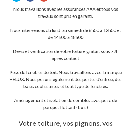
partager
partager
partager
sur
sur
sur
Nous travaillons avec les assurances AXA et tous vos
Twitter(ouvre
Facebook(ouvre
Google+
dans
dans
(ouvre
travaux sont pris en garanti.
une
une
dans
nouvelle
nouvelle
une
fenêtre)
fenêtre)
nouvelle
fenêtre)
Nous intervenons du lundi au samedi de 8h00 à 12h00 et
de 14h00 à 18h00
Devis et vérification de votre toiture gratuit sous 72h
après contact
Pose de fenêtres de toit. Nous travaillons avec la marque
VELUX. Nous posons également des portes d'entrée, des
baies coulissantes et tout type de fenêtres.
Aménagement et isolation de combles avec pose de
parquet flottant (bois)
Votre toiture, vos pignons, vos