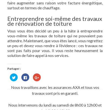
faire augmenter sans raison votre facture énergétique,
surtout en termes de chauffage.
Entreprendre soi-même des travaux
de rénovation de toiture
Vous vous êtes décidé un peu à la hâte à entreprendre
vous-même les travaux de toiture qui ne pouvaient pas
attendre. Maintenant, que vous êtes lancé, vous regrettez
un peu et devez vous rendre à l’évidence : ces travaux ne
sont pas faits pour vous. Il vous reste heureusement la
solution de faire appel à nos services.
Partager :
Cliquez
Cliquez
Cliquez
pour
pour
pour
partager
partager
partager
sur
sur
sur
Nous travaillons avec les assurances AXA et tous vos
Twitter(ouvre
Facebook(ouvre
Google+
dans
dans
(ouvre
travaux sont pris en garanti.
une
une
dans
nouvelle
nouvelle
une
fenêtre)
fenêtre)
nouvelle
fenêtre)
Nous intervenons du lundi au samedi de 8h00 à 12h00 et