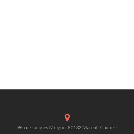
96, rue Jacques Moignet 80132 Mareuil-Caubert