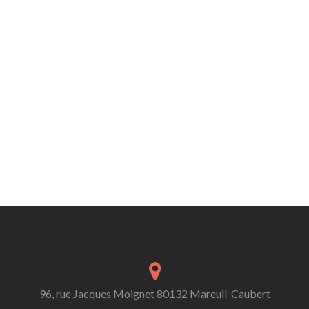
96, rue Jacques Moignet 80132 Mareuil-Caubert