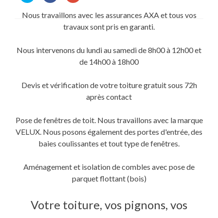
partager
partager
partager
sur
sur
sur
Nous travaillons avec les assurances AXA et tous vos
Twitter(ouvre
Facebook(ouvre
Google+
dans
dans
(ouvre
travaux sont pris en garanti.
une
une
dans
nouvelle
nouvelle
une
fenêtre)
fenêtre)
nouvelle
fenêtre)
Nous intervenons du lundi au samedi de 8h00 à 12h00 et
de 14h00 à 18h00
Devis et vérification de votre toiture gratuit sous 72h
après contact
Pose de fenêtres de toit. Nous travaillons avec la marque
VELUX. Nous posons également des portes d'entrée, des
baies coulissantes et tout type de fenêtres.
Aménagement et isolation de combles avec pose de
parquet flottant (bois)
Votre toiture, vos pignons, vos