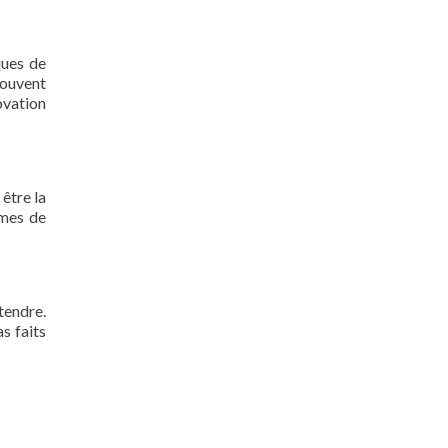
ques de
Souvent
ovation
 être la
rmes de
tendre.
s faits