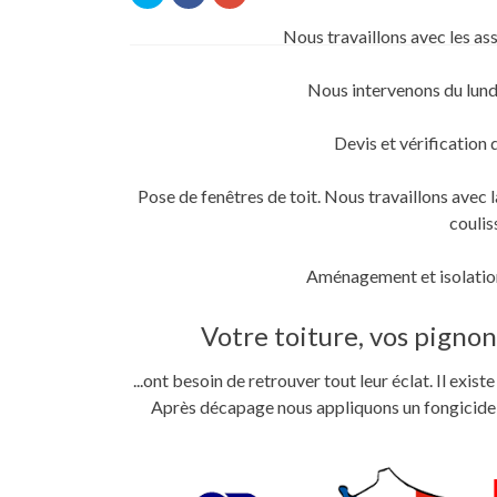
pour
pour
pour
partager
partager
partager
sur
sur
sur
Nous travaillons avec les as
Twitter(ouvre
Facebook(ouvre
Google+
dans
dans
(ouvre
une
une
dans
nouvelle
nouvelle
une
Nous intervenons du lund
fenêtre)
fenêtre)
nouvelle
fenêtre)
Devis et vérification 
Pose de fenêtres de toit. Nous travaillons ave
coulis
Aménagement et isolation
Votre toiture, vos pignons
...ont besoin de retrouver tout leur éclat. Il exi
Après décapage nous appliquons un fongicide im