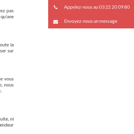
Appelez-nous au 03 22 20 09 80
vez pas
 qu’une
Envoyez-nous un message
oute la
ser sur
ue vous
e, nous
.
ite, ni
lendeur