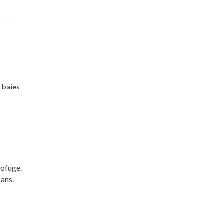
 baies
rofuge.
 ans.