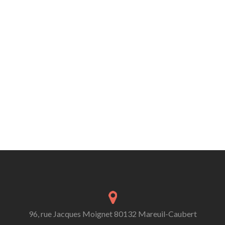
96, rue Jacques Moignet 80132 Mareuil-Caubert