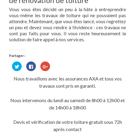
de rénovation de toiture
Vous vous êtes décidé un peu à la hâte à entreprendre
vous-même les travaux de toiture qui ne pouvaient pas
attendre. Maintenant, que vous êtes lancé, vous regrettez
un peu et devez vous rendre à l’évidence : ces travaux ne
sont pas faits pour vous. Il vous reste heureusement la
solution de faire appel à nos services.
Partager :
Cliquez
Cliquez
Cliquez
pour
pour
pour
partager
partager
partager
sur
sur
sur
Nous travaillons avec les assurances AXA et tous vos
Twitter(ouvre
Facebook(ouvre
Google+
dans
dans
(ouvre
travaux sont pris en garanti.
une
une
dans
nouvelle
nouvelle
une
fenêtre)
fenêtre)
nouvelle
fenêtre)
Nous intervenons du lundi au samedi de 8h00 à 12h00 et
de 14h00 à 18h00
Devis et vérification de votre toiture gratuit sous 72h
après contact