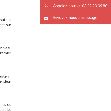
Appelez-nous au 03 22 20 09 80
Envoyez-nous un message
oute la
ser sur
 niveau
premier
ite, ni
lendeur
iles ou
par les