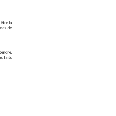
 être la
rmes de
tendre.
s faits