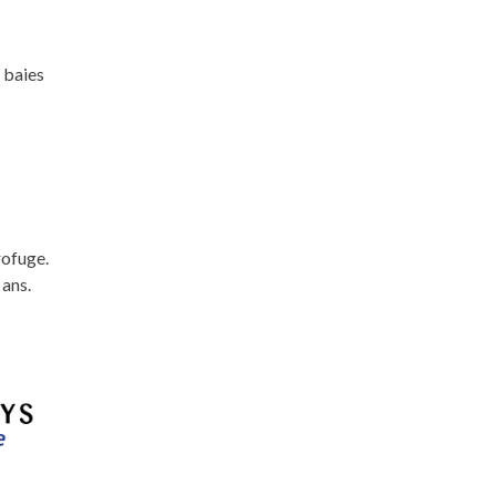
 baies
rofuge.
 ans.