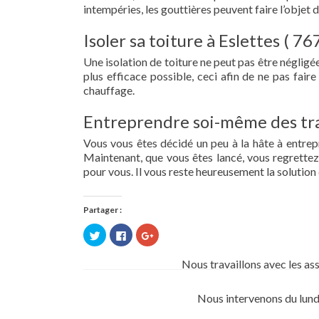
intempéries, les gouttières peuvent faire l’objet 
Isoler sa toiture à Eslettes ( 76
Une isolation de toiture ne peut pas être négligée.
plus efficace possible, ceci afin de ne pas fai
chauffage.
Entreprendre soi-même des tra
Vous vous êtes décidé un peu à la hâte à entre
Maintenant, que vous êtes lancé, vous regrettez 
pour vous. Il vous reste heureusement la solution 
Partager :
Cliquez
Cliquez
Cliquez
pour
pour
pour
partager
partager
partager
sur
sur
sur
Nous travaillons avec les as
Twitter(ouvre
Facebook(ouvre
Google+
dans
dans
(ouvre
une
une
dans
nouvelle
nouvelle
une
Nous intervenons du lund
fenêtre)
fenêtre)
nouvelle
fenêtre)