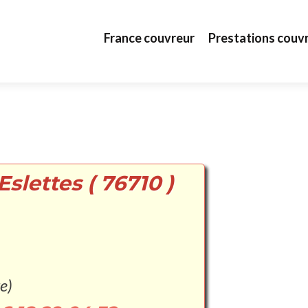
Aller au contenu principal
France couvreur
Prestations couv
slettes ( 76710 )
e)