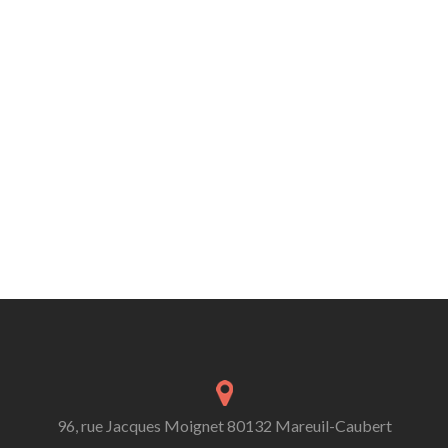
96, rue Jacques Moignet 80132 Mareuil-Caubert