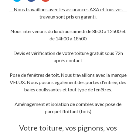
partager
partager
partager
sur
sur
sur
Nous travaillons avec les assurances AXA et tous vos
Twitter(ouvre
Facebook(ouvre
Google+
dans
dans
(ouvre
travaux sont pris en garanti.
une
une
dans
nouvelle
nouvelle
une
fenêtre)
fenêtre)
nouvelle
fenêtre)
Nous intervenons du lundi au samedi de 8h00 à 12h00 et
de 14h00 à 18h00
Devis et vérification de votre toiture gratuit sous 72h
après contact
Pose de fenêtres de toit. Nous travaillons avec la marque
VELUX. Nous posons également des portes d'entrée, des
baies coulissantes et tout type de fenêtres.
Aménagement et isolation de combles avec pose de
parquet flottant (bois)
Votre toiture, vos pignons, vos