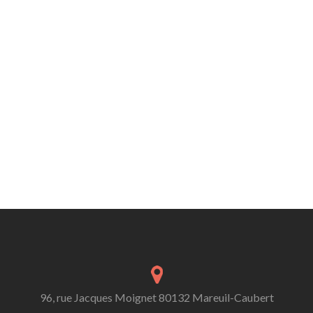
96, rue Jacques Moignet 80132 Mareuil-Caubert