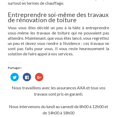
surtout en termes de chauffage.
Entreprendre soi-même des travaux
de rénovation de toiture
Vous vous êtes décidé un peu à la hâte à entreprendre
vous-même les travaux de toiture qui ne pouvaient pas
attendre. Maintenant, que vous êtes lancé, vous regrettez
un peu et devez vous rendre à l’évidence : ces travaux ne
sont pas faits pour vous. Il vous reste heureusement la
solution de faire appel à nos services.
Partager :
Cliquez
Cliquez
Cliquez
pour
pour
pour
partager
partager
partager
sur
sur
sur
Nous travaillons avec les assurances AXA et tous vos
Twitter(ouvre
Facebook(ouvre
Google+
dans
dans
(ouvre
travaux sont pris en garanti.
une
une
dans
nouvelle
nouvelle
une
fenêtre)
fenêtre)
nouvelle
fenêtre)
Nous intervenons du lundi au samedi de 8h00 à 12h00 et
de 14h00 à 18h00