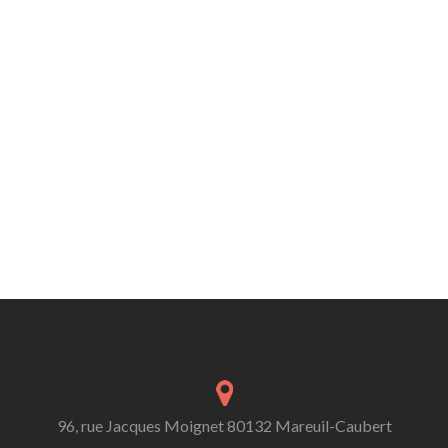
96, rue Jacques Moignet 80132 Mareuil-Caubert