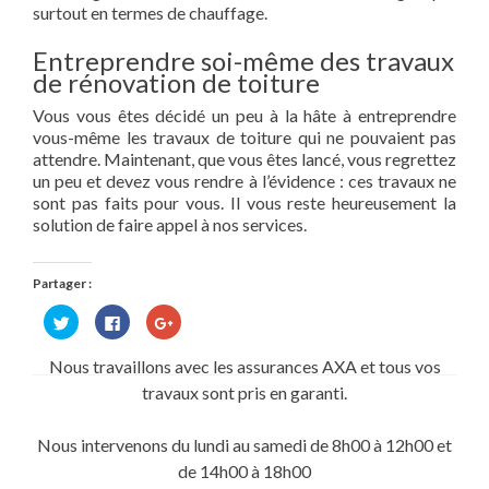
surtout en termes de chauffage.
Entreprendre soi-même des travaux
de rénovation de toiture
Vous vous êtes décidé un peu à la hâte à entreprendre
vous-même les travaux de toiture qui ne pouvaient pas
attendre. Maintenant, que vous êtes lancé, vous regrettez
un peu et devez vous rendre à l’évidence : ces travaux ne
sont pas faits pour vous. Il vous reste heureusement la
solution de faire appel à nos services.
Partager :
Cliquez
Cliquez
Cliquez
pour
pour
pour
partager
partager
partager
sur
sur
sur
Nous travaillons avec les assurances AXA et tous vos
Twitter(ouvre
Facebook(ouvre
Google+
dans
dans
(ouvre
travaux sont pris en garanti.
une
une
dans
nouvelle
nouvelle
une
fenêtre)
fenêtre)
nouvelle
fenêtre)
Nous intervenons du lundi au samedi de 8h00 à 12h00 et
de 14h00 à 18h00