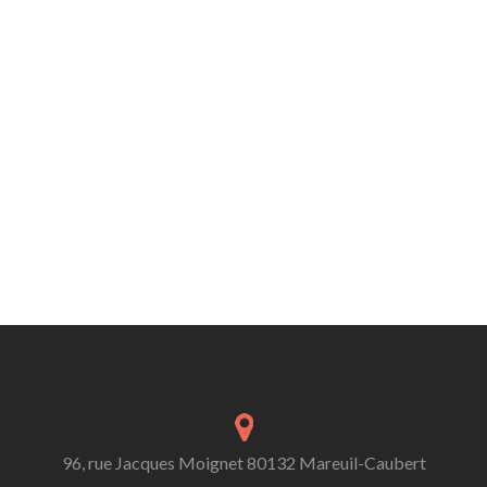
96, rue Jacques Moignet 80132 Mareuil-Caubert