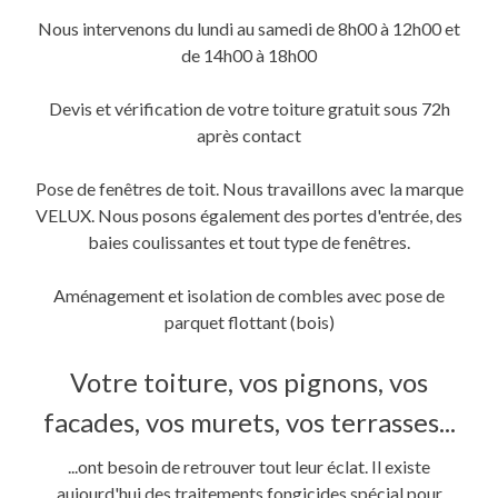
fenêtre)
fenêtre)
nouvelle
fenêtre)
Nous intervenons du lundi au samedi de 8h00 à 12h00 et
de 14h00 à 18h00
Devis et vérification de votre toiture gratuit sous 72h
après contact
Pose de fenêtres de toit. Nous travaillons avec la marque
VELUX. Nous posons également des portes d'entrée, des
baies coulissantes et tout type de fenêtres.
Aménagement et isolation de combles avec pose de
parquet flottant (bois)
Votre toiture, vos pignons, vos
facades, vos murets, vos terrasses...
...ont besoin de retrouver tout leur éclat. Il existe
aujourd'hui des traitements fongicides spécial pour