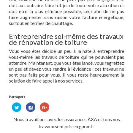
doit au contraire faire l’objet de toute votre attention et
doit être la plus efficace possible, ceci afin de ne pas
faire augmenter sans raison votre facture énergétique,
surtout en termes de chauffage.
Entreprendre soi-même des travaux
de rénovation de toiture
Vous vous êtes décidé un peu à la hâte à entreprendre
vous-même les travaux de toiture qui ne pouvaient pas
attendre. Maintenant, que vous êtes lancé, vous regrettez
un peu et devez vous rendre à l’évidence : ces travaux ne
sont pas faits pour vous. Il vous reste heureusement la
solution de faire appel à nos services.
Partager :
Cliquez
Cliquez
Cliquez
pour
pour
pour
partager
partager
partager
sur
sur
sur
Nous travaillons avec les assurances AXA et tous vos
Twitter(ouvre
Facebook(ouvre
Google+
dans
dans
(ouvre
travaux sont pris en garanti.
une
une
dans
nouvelle
nouvelle
une