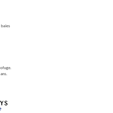
 baies
rofuge.
 ans.