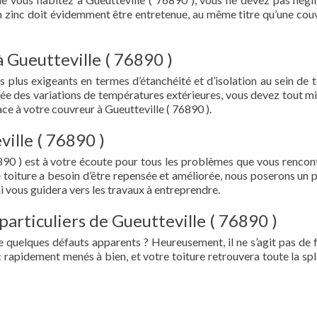
en zinc doit évidemment être entretenue, au même titre qu’une cou
 Gueutteville ( 76890 )
s plus exigeants en termes d’étanchéité et d’isolation au sein de t
ée des variations de températures extérieures, vous devez tout mi
e à votre couvreur à Gueutteville ( 76890 ).
ille ( 76890 )
890 ) est à votre écoute pour tous les problèmes que vous rencon
e toiture a besoin d’être repensée et améliorée, nous poserons un 
i vous guidera vers les travaux à entreprendre.
particuliers de Gueutteville ( 76890 )
e quelques défauts apparents ? Heureusement, il ne s’agit pas de fu
 rapidement menés à bien, et votre toiture retrouvera toute la sp