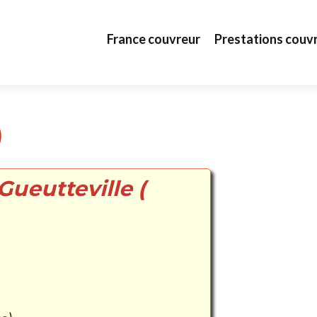
Aller au contenu principal
France couvreur
Prestations couv
)
Gueutteville (