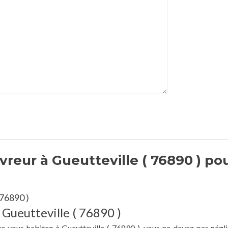
reur à Gueutteville ( 76890 ) po
 76890 )
 Gueutteville ( 76890 )
ue vous habitez à Gueutteville ( 76890 ), vous ne devez pas négli