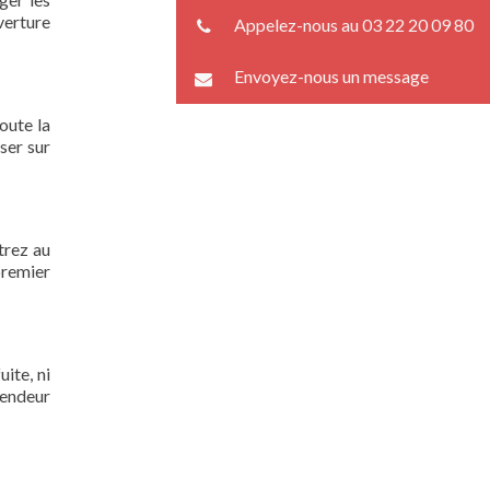
verture
Appelez-nous au 03 22 20 09 80
Envoyez-nous un message
oute la
ser sur
trez au
premier
ite, ni
lendeur