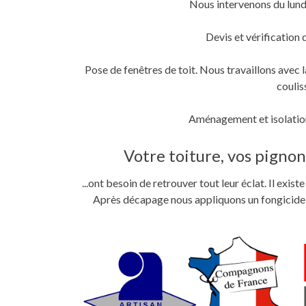
Nous intervenons du lund
fenêtre)
fenêtre)
nouvelle
fenêtre)
Devis et vérification 
Pose de fenêtres de toit. Nous travaillons ave
coulis
Aménagement et isolation
Votre toiture, vos pignons
...ont besoin de retrouver tout leur éclat. Il exi
Après décapage nous appliquons un fongicide im