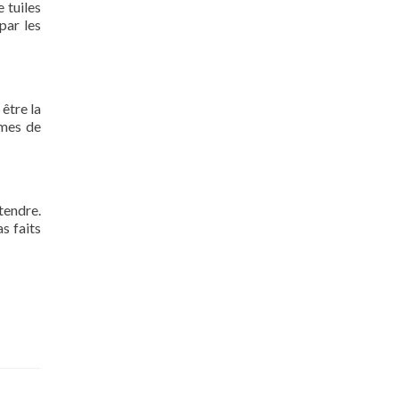
 tuiles
par les
 être la
rmes de
tendre.
s faits