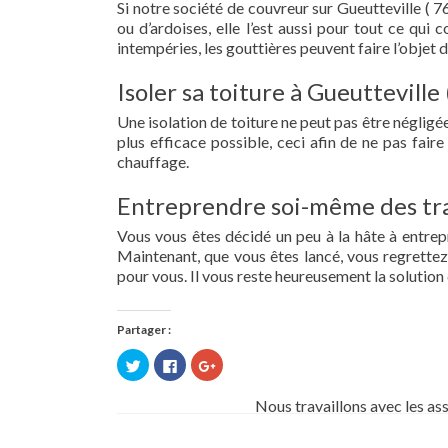
Si notre société de couvreur sur Gueutteville ( 7
ou d’ardoises, elle l’est aussi pour tout ce qui
intempéries, les gouttières peuvent faire l’objet 
Isoler sa toiture à Gueutteville
Une isolation de toiture ne peut pas être négligée.
plus efficace possible, ceci afin de ne pas fai
chauffage.
Entreprendre soi-même des tra
Vous vous êtes décidé un peu à la hâte à entre
Maintenant, que vous êtes lancé, vous regrettez 
pour vous. Il vous reste heureusement la solution 
Partager :
Cliquez
Cliquez
Cliquez
pour
pour
pour
partager
partager
partager
sur
sur
sur
Nous travaillons avec les as
Twitter(ouvre
Facebook(ouvre
Google+
dans
dans
(ouvre
une
une
dans
nouvelle
nouvelle
une