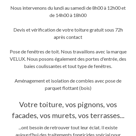
fenêtre)
fenêtre)
nouvelle
fenêtre)
Nous intervenons du lundi au samedi de 8h00 à 12h00 et
de 14h00 à 18h00
Devis et vérification de votre toiture gratuit sous 72h
après contact
Pose de fenêtres de toit. Nous travaillons avec la marque
VELUX. Nous posons également des portes d'entrée, des
baies coulissantes et tout type de fenêtres.
Aménagement et isolation de combles avec pose de
parquet flottant (bois)
Votre toiture, vos pignons, vos
facades, vos murets, vos terrasses...
...ont besoin de retrouver tout leur éclat. Il existe
aujourd'hui des traitements fongicides spécial pour