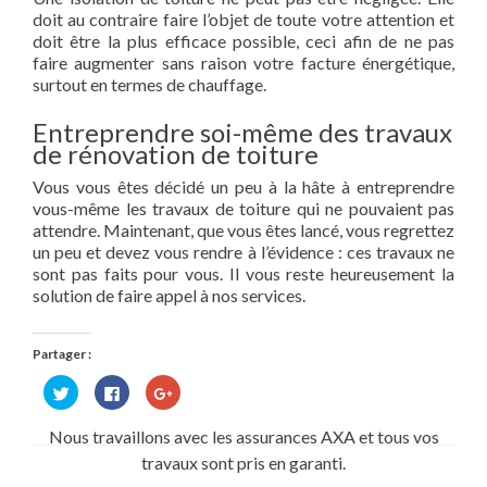
doit au contraire faire l’objet de toute votre attention et
doit être la plus efficace possible, ceci afin de ne pas
faire augmenter sans raison votre facture énergétique,
surtout en termes de chauffage.
Entreprendre soi-même des travaux
de rénovation de toiture
Vous vous êtes décidé un peu à la hâte à entreprendre
vous-même les travaux de toiture qui ne pouvaient pas
attendre. Maintenant, que vous êtes lancé, vous regrettez
un peu et devez vous rendre à l’évidence : ces travaux ne
sont pas faits pour vous. Il vous reste heureusement la
solution de faire appel à nos services.
Partager :
Cliquez
Cliquez
Cliquez
pour
pour
pour
partager
partager
partager
sur
sur
sur
Nous travaillons avec les assurances AXA et tous vos
Twitter(ouvre
Facebook(ouvre
Google+
dans
dans
(ouvre
travaux sont pris en garanti.
une
une
dans
nouvelle
nouvelle
une