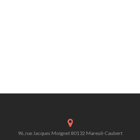
96, rue Jacques Moignet 80132 Mareuil-Caubert