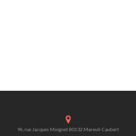
96, rue Jacques Moignet 80132 Mareuil-Caubert