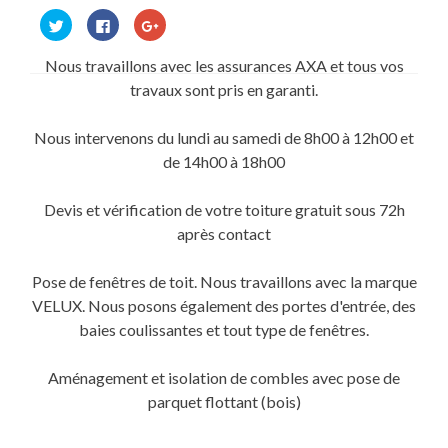
Cliquez
Cliquez
Cliquez
pour
pour
pour
partager
partager
partager
sur
sur
sur
Nous travaillons avec les assurances AXA et tous vos
Twitter(ouvre
Facebook(ouvre
Google+
dans
dans
(ouvre
travaux sont pris en garanti.
une
une
dans
nouvelle
nouvelle
une
fenêtre)
fenêtre)
nouvelle
fenêtre)
Nous intervenons du lundi au samedi de 8h00 à 12h00 et
de 14h00 à 18h00
Devis et vérification de votre toiture gratuit sous 72h
après contact
Pose de fenêtres de toit. Nous travaillons avec la marque
VELUX. Nous posons également des portes d'entrée, des
baies coulissantes et tout type de fenêtres.
Aménagement et isolation de combles avec pose de
parquet flottant (bois)