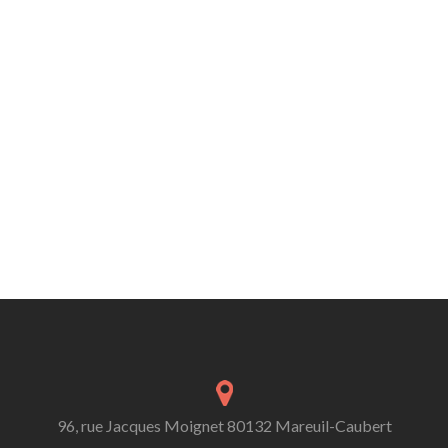
96, rue Jacques Moignet 80132 Mareuil-Caubert