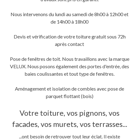
une
une
dans
nouvelle
nouvelle
une
fenêtre)
fenêtre)
nouvelle
fenêtre)
Nous intervenons du lundi au samedi de 8h00 à 12h00 et
de 14h00 à 18h00
Devis et vérification de votre toiture gratuit sous 72h
après contact
Pose de fenêtres de toit. Nous travaillons avec la marque
VELUX. Nous posons également des portes d'entrée, des
baies coulissantes et tout type de fenêtres.
Aménagement et isolation de combles avec pose de
parquet flottant (bois)
Votre toiture, vos pignons, vos
facades, vos murets, vos terrasses...
...ont besoin de retrouver tout leur éclat. Il existe