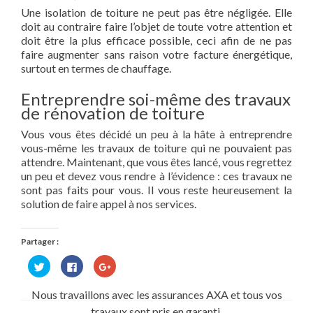
Une isolation de toiture ne peut pas être négligée. Elle
doit au contraire faire l’objet de toute votre attention et
doit être la plus efficace possible, ceci afin de ne pas
faire augmenter sans raison votre facture énergétique,
surtout en termes de chauffage.
Entreprendre soi-même des travaux
de rénovation de toiture
Vous vous êtes décidé un peu à la hâte à entreprendre
vous-même les travaux de toiture qui ne pouvaient pas
attendre. Maintenant, que vous êtes lancé, vous regrettez
un peu et devez vous rendre à l’évidence : ces travaux ne
sont pas faits pour vous. Il vous reste heureusement la
solution de faire appel à nos services.
Partager :
Cliquez
Cliquez
Cliquez
pour
pour
pour
partager
partager
partager
sur
sur
sur
Nous travaillons avec les assurances AXA et tous vos
Twitter(ouvre
Facebook(ouvre
Google+
dans
dans
(ouvre
travaux sont pris en garanti.