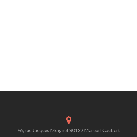
96, rue Jacques Moignet 80132 Mareuil-Caubert