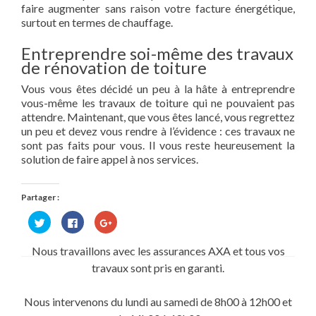
faire augmenter sans raison votre facture énergétique,
surtout en termes de chauffage.
Entreprendre soi-même des travaux
de rénovation de toiture
Vous vous êtes décidé un peu à la hâte à entreprendre
vous-même les travaux de toiture qui ne pouvaient pas
attendre. Maintenant, que vous êtes lancé, vous regrettez
un peu et devez vous rendre à l’évidence : ces travaux ne
sont pas faits pour vous. Il vous reste heureusement la
solution de faire appel à nos services.
Partager :
Cliquez
Cliquez
Cliquez
pour
pour
pour
partager
partager
partager
sur
sur
sur
Nous travaillons avec les assurances AXA et tous vos
Twitter(ouvre
Facebook(ouvre
Google+
dans
dans
(ouvre
travaux sont pris en garanti.
une
une
dans
nouvelle
nouvelle
une
fenêtre)
fenêtre)
nouvelle
fenêtre)
Nous intervenons du lundi au samedi de 8h00 à 12h00 et