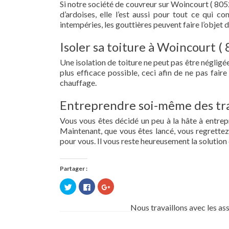
Si notre société de couvreur sur Woincourt ( 8052
d’ardoises, elle l’est aussi pour tout ce qui c
intempéries, les gouttières peuvent faire l’objet 
Isoler sa toiture à Woincourt (
Une isolation de toiture ne peut pas être négligée.
plus efficace possible, ceci afin de ne pas fai
chauffage.
Entreprendre soi-même des tra
Vous vous êtes décidé un peu à la hâte à entre
Maintenant, que vous êtes lancé, vous regrettez 
pour vous. Il vous reste heureusement la solution 
Partager :
Cliquez
Cliquez
Cliquez
pour
pour
pour
partager
partager
partager
sur
sur
sur
Nous travaillons avec les as
Twitter(ouvre
Facebook(ouvre
Google+
dans
dans
(ouvre
une
une
dans
nouvelle
nouvelle
une