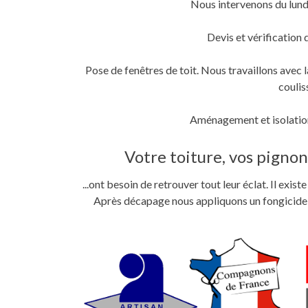
Nous intervenons du lund
fenêtre)
fenêtre)
nouvelle
fenêtre)
Devis et vérification 
Pose de fenêtres de toit. Nous travaillons ave
coulis
Aménagement et isolation
Votre toiture, vos pignons
...ont besoin de retrouver tout leur éclat. Il exi
Après décapage nous appliquons un fongicide im