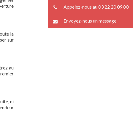
verture
Appelez-nous au 03 22 20 09 80
Envoyez-nous un message
oute la
ser sur
trez au
premier
ite, ni
lendeur