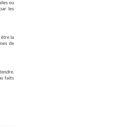
iles ou
par les
 être la
rmes de
tendre.
s faits