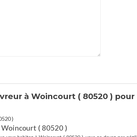
reur à Woincourt ( 80520 ) pour
0520 )
à Woincourt ( 80520 )
que vous habitez à Woincourt ( 80520 ), vous ne devez pas négli