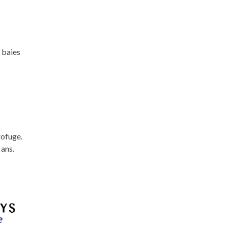
 baies
rofuge.
 ans.