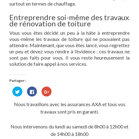
surtout en termes de chauffage.
Entreprendre soi-même des travaux
de rénovation de toiture
Vous vous êtes décidé un peu à la hâte à entreprendre
vous-même les travaux de toiture qui ne pouvaient pas
attendre. Maintenant, que vous êtes lancé, vous regrettez
un peu et devez vous rendre à l’évidence : ces travaux ne
sont pas faits pour vous. Il vous reste heureusement la
solution de faire appel à nos services.
Partager :
Cliquez
Cliquez
Cliquez
pour
pour
pour
partager
partager
partager
sur
sur
sur
Nous travaillons avec les assurances AXA et tous vos
Twitter(ouvre
Facebook(ouvre
Google+
dans
dans
(ouvre
travaux sont pris en garanti.
une
une
dans
nouvelle
nouvelle
une
fenêtre)
fenêtre)
nouvelle
fenêtre)
Nous intervenons du lundi au samedi de 8h00 à 12h00 et
de 14h00 à 18h00