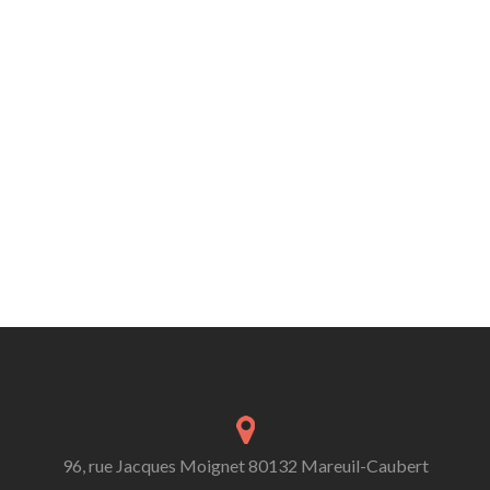
96, rue Jacques Moignet 80132 Mareuil-Caubert