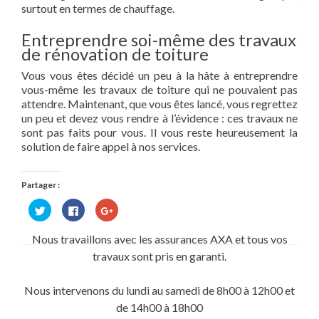
surtout en termes de chauffage.
Entreprendre soi-même des travaux
de rénovation de toiture
Vous vous êtes décidé un peu à la hâte à entreprendre
vous-même les travaux de toiture qui ne pouvaient pas
attendre. Maintenant, que vous êtes lancé, vous regrettez
un peu et devez vous rendre à l’évidence : ces travaux ne
sont pas faits pour vous. Il vous reste heureusement la
solution de faire appel à nos services.
Partager :
Cliquez
Cliquez
Cliquez
pour
pour
pour
partager
partager
partager
sur
sur
sur
Nous travaillons avec les assurances AXA et tous vos
Twitter(ouvre
Facebook(ouvre
Google+
dans
dans
(ouvre
travaux sont pris en garanti.
une
une
dans
nouvelle
nouvelle
une
fenêtre)
fenêtre)
nouvelle
fenêtre)
Nous intervenons du lundi au samedi de 8h00 à 12h00 et
de 14h00 à 18h00