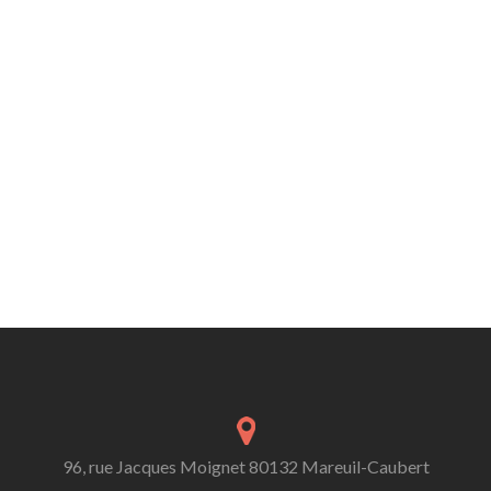
96, rue Jacques Moignet 80132 Mareuil-Caubert