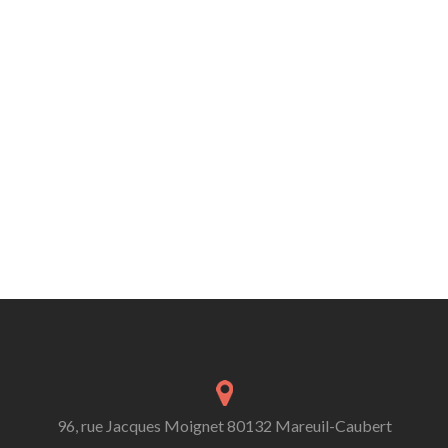
96, rue Jacques Moignet 80132 Mareuil-Caubert