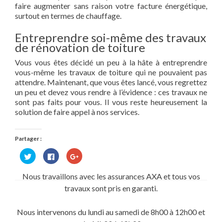
faire augmenter sans raison votre facture énergétique,
surtout en termes de chauffage.
Entreprendre soi-même des travaux
de rénovation de toiture
Vous vous êtes décidé un peu à la hâte à entreprendre
vous-même les travaux de toiture qui ne pouvaient pas
attendre. Maintenant, que vous êtes lancé, vous regrettez
un peu et devez vous rendre à l’évidence : ces travaux ne
sont pas faits pour vous. Il vous reste heureusement la
solution de faire appel à nos services.
Partager :
Cliquez
Cliquez
Cliquez
pour
pour
pour
partager
partager
partager
sur
sur
sur
Nous travaillons avec les assurances AXA et tous vos
Twitter(ouvre
Facebook(ouvre
Google+
dans
dans
(ouvre
travaux sont pris en garanti.
une
une
dans
nouvelle
nouvelle
une
fenêtre)
fenêtre)
nouvelle
fenêtre)
Nous intervenons du lundi au samedi de 8h00 à 12h00 et