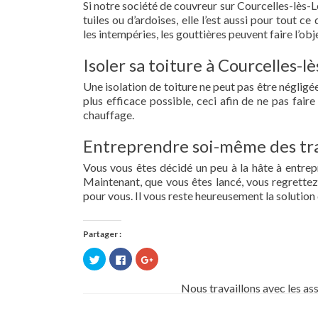
Si notre société de couvreur sur Courcelles-lès-L
tuiles ou d’ardoises, elle l’est aussi pour tout 
les intempéries, les gouttières peuvent faire l’obj
Isoler sa toiture à Courcelles-l
Une isolation de toiture ne peut pas être négligée.
plus efficace possible, ceci afin de ne pas fai
chauffage.
Entreprendre soi-même des tra
Vous vous êtes décidé un peu à la hâte à entre
Maintenant, que vous êtes lancé, vous regrettez 
pour vous. Il vous reste heureusement la solution 
Partager :
Cliquez
Cliquez
Cliquez
pour
pour
pour
partager
partager
partager
sur
sur
sur
Nous travaillons avec les as
Twitter(ouvre
Facebook(ouvre
Google+
dans
dans
(ouvre
une
une
dans
nouvelle
nouvelle
une