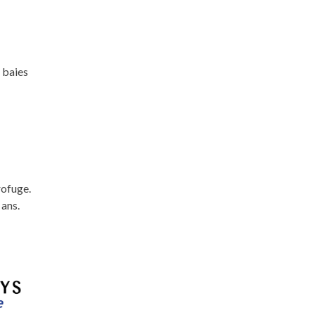
 baies
rofuge.
 ans.