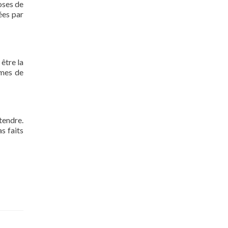
oses de
ées par
 être la
rmes de
tendre.
s faits