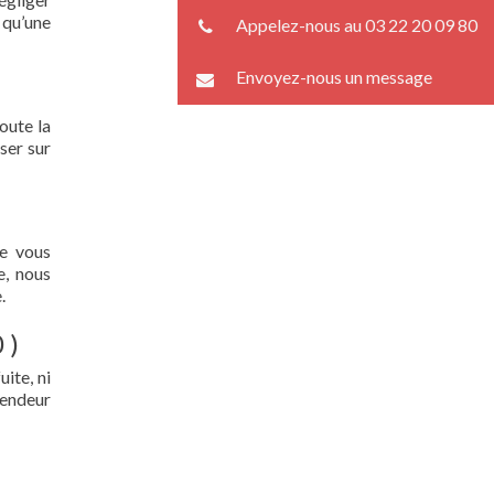
 qu’une
Appelez-nous au 03 22 20 09 80
Envoyez-nous un message
oute la
ser sur
ue vous
e, nous
.
 )
ite, ni
lendeur