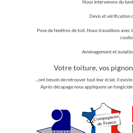
Nous intervenons du lund
fenêtre)
fenêtre)
nouvelle
fenêtre)
Devis et vérification 
Pose de fenêtres de toit. Nous travaillons ave
coulis
Aménagement et isolation
Votre toiture, vos pignons
...ont besoin de retrouver tout leur éclat. Il exi
Après décapage nous appliquons un fongicide im