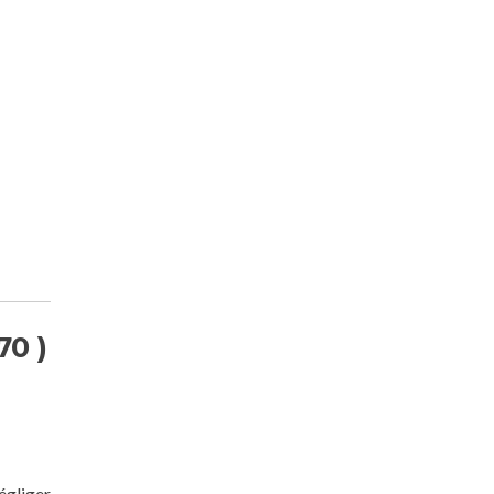
70 )
égliger