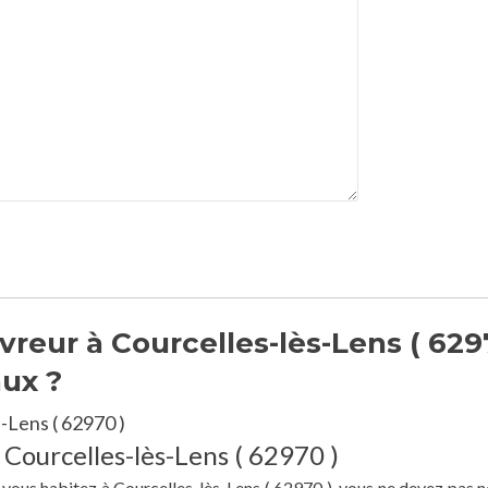
reur à Courcelles-lès-Lens ( 629
aux ?
-Lens ( 62970 )
 Courcelles-lès-Lens ( 62970 )
e vous habitez à Courcelles-lès-Lens ( 62970 ), vous ne devez pas n