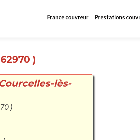
Aller au contenu principal
France couvreur
Prestations couv
 62970 )
Courcelles-lès-
970 )