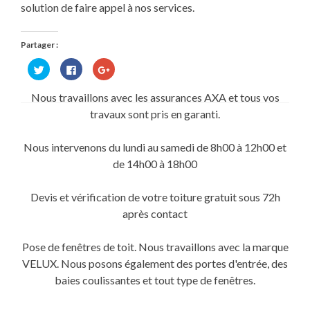
solution de faire appel à nos services.
Partager :
Cliquez
Cliquez
Cliquez
pour
pour
pour
partager
partager
partager
sur
sur
sur
Nous travaillons avec les assurances AXA et tous vos
Twitter(ouvre
Facebook(ouvre
Google+
dans
dans
(ouvre
travaux sont pris en garanti.
une
une
dans
nouvelle
nouvelle
une
fenêtre)
fenêtre)
nouvelle
fenêtre)
Nous intervenons du lundi au samedi de 8h00 à 12h00 et
de 14h00 à 18h00
Devis et vérification de votre toiture gratuit sous 72h
après contact
Pose de fenêtres de toit. Nous travaillons avec la marque
VELUX. Nous posons également des portes d'entrée, des
baies coulissantes et tout type de fenêtres.