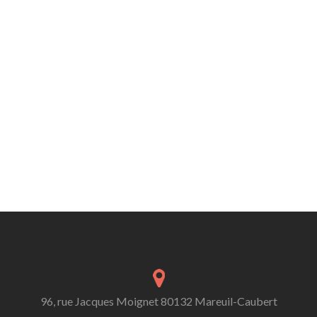
96, rue Jacques Moignet 80132 Mareuil-Caubert