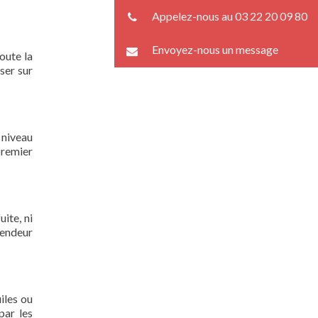
Appelez-nous au 03 22 20 09 80
Envoyez-nous un message
oute la
ser sur
 niveau
premier
ite, ni
lendeur
iles ou
par les