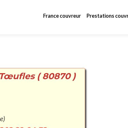
Aller au contenu principal
France couvreur
Prestations couv
Tœufles ( 80870 )
e)