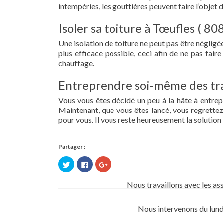
intempéries, les gouttières peuvent faire l’objet 
Isoler sa toiture à Tœufles ( 80
Une isolation de toiture ne peut pas être négligée.
plus efficace possible, ceci afin de ne pas fai
chauffage.
Entreprendre soi-même des tra
Vous vous êtes décidé un peu à la hâte à entre
Maintenant, que vous êtes lancé, vous regrettez 
pour vous. Il vous reste heureusement la solution 
Partager :
Cliquez
Cliquez
Cliquez
pour
pour
pour
partager
partager
partager
sur
sur
sur
Nous travaillons avec les as
Twitter(ouvre
Facebook(ouvre
Google+
dans
dans
(ouvre
une
une
dans
nouvelle
nouvelle
une
Nous intervenons du lund
fenêtre)
fenêtre)
nouvelle
fenêtre)