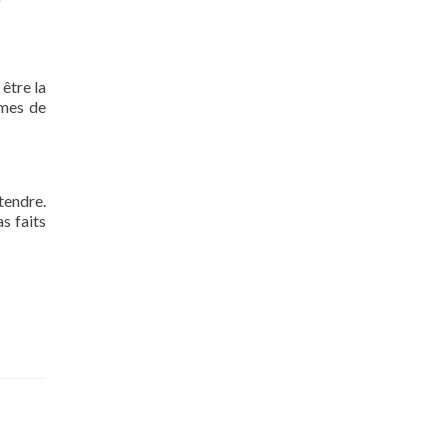
 être la
rmes de
tendre.
s faits