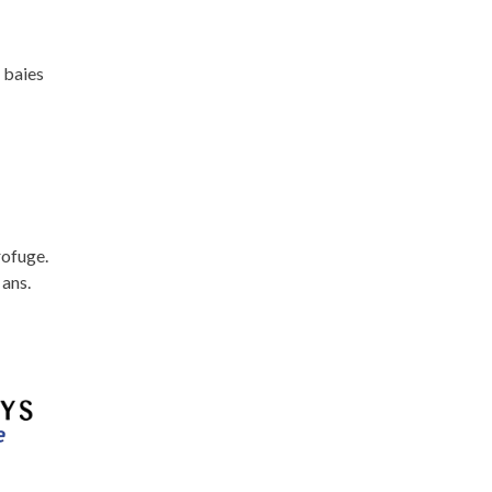
 baies
rofuge.
 ans.