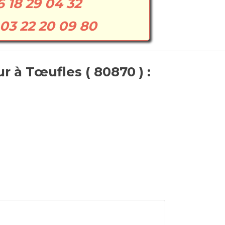
6 18 29 04 32
03 22 20 09 80
 à Tœufles ( 80870 ) :