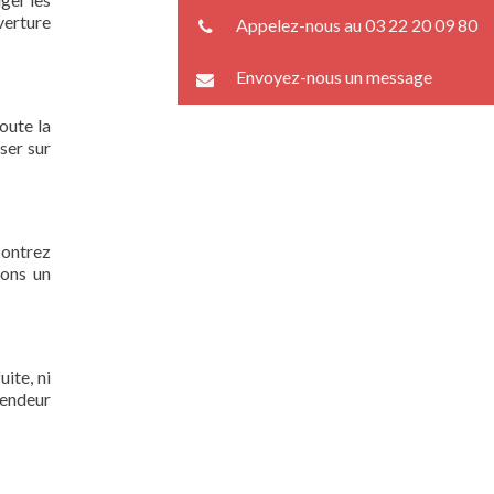
verture
Appelez-nous au 03 22 20 09 80
Envoyez-nous un message
oute la
ser sur
contrez
rons un
ite, ni
lendeur