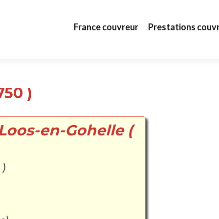
Aller au contenu principal
France couvreur
Prestations couv
750 )
Loos-en-Gohelle (
 )