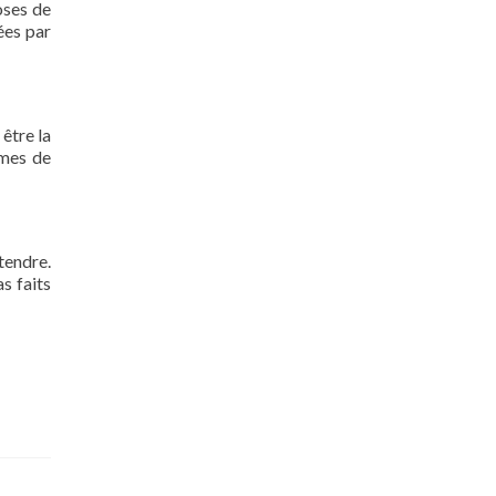
oses de
ées par
 être la
rmes de
tendre.
s faits