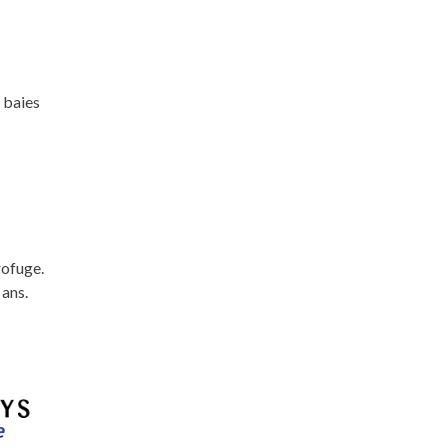
 baies
rofuge.
 ans.