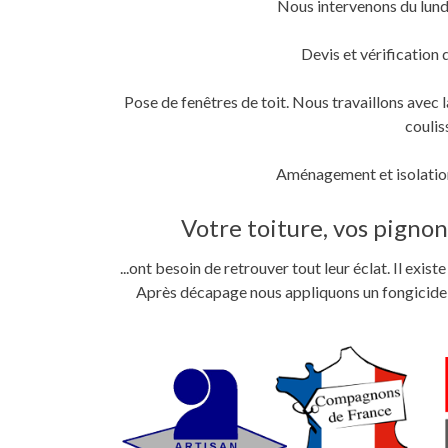
Nous intervenons du lund
fenêtre)
fenêtre)
nouvelle
fenêtre)
Devis et vérification 
Pose de fenêtres de toit. Nous travaillons ave
coulis
Aménagement et isolation
Votre toiture, vos pignons
...ont besoin de retrouver tout leur éclat. Il exi
Après décapage nous appliquons un fongicide im