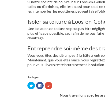
Si notre société de couvreur sur Loos-en-Gohelle
tuiles ou d’ardoises, elle l’est aussi pour tout 
les intempéries, les gouttières peuvent faire l’obj
Isoler sa toiture à Loos-en-Gohe
Une isolation de toiture ne peut pas être négligée.
plus efficace possible, ceci afin de ne pas fai
chauffage.
Entreprendre soi-même des tra
Vous vous êtes décidé un peu à la hâte à entre
Maintenant, que vous êtes lancé, vous regrettez 
pour vous. Il vous reste heureusement la solution 
Partager :
Cliquez
Cliquez
Cliquez
pour
pour
pour
partager
partager
partager
sur
sur
sur
Nous travaillons avec les as
Twitter(ouvre
Facebook(ouvre
Google+
dans
dans
(ouvre
une
une
dans
nouvelle
nouvelle
une