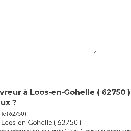
reur à Loos-en-Gohelle ( 62750 )
aux ?
le ( 62750 )
à Loos-en-Gohelle ( 62750 )
e vous habitez à Loos-en-Gohelle ( 62750 ), vous ne devez pas négli