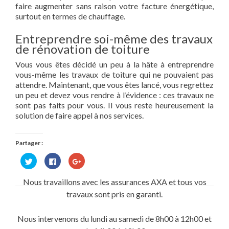
faire augmenter sans raison votre facture énergétique,
surtout en termes de chauffage.
Entreprendre soi-même des travaux
de rénovation de toiture
Vous vous êtes décidé un peu à la hâte à entreprendre
vous-même les travaux de toiture qui ne pouvaient pas
attendre. Maintenant, que vous êtes lancé, vous regrettez
un peu et devez vous rendre à l’évidence : ces travaux ne
sont pas faits pour vous. Il vous reste heureusement la
solution de faire appel à nos services.
Partager :
Cliquez
Cliquez
Cliquez
pour
pour
pour
partager
partager
partager
sur
sur
sur
Nous travaillons avec les assurances AXA et tous vos
Twitter(ouvre
Facebook(ouvre
Google+
dans
dans
(ouvre
travaux sont pris en garanti.
une
une
dans
nouvelle
nouvelle
une
fenêtre)
fenêtre)
nouvelle
fenêtre)
Nous intervenons du lundi au samedi de 8h00 à 12h00 et