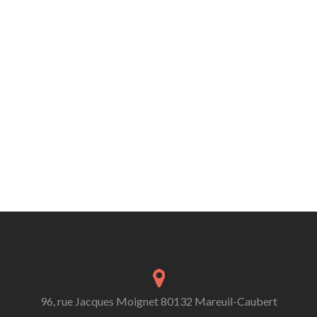
96, rue Jacques Moignet 80132 Mareuil-Caubert