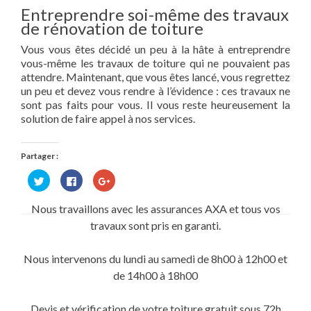
Entreprendre soi-même des travaux
de rénovation de toiture
Vous vous êtes décidé un peu à la hâte à entreprendre
vous-même les travaux de toiture qui ne pouvaient pas
attendre. Maintenant, que vous êtes lancé, vous regrettez
un peu et devez vous rendre à l’évidence : ces travaux ne
sont pas faits pour vous. Il vous reste heureusement la
solution de faire appel à nos services.
Partager :
Cliquez
Cliquez
Cliquez
pour
pour
pour
partager
partager
partager
sur
sur
sur
Nous travaillons avec les assurances AXA et tous vos
Twitter(ouvre
Facebook(ouvre
Google+
dans
dans
(ouvre
travaux sont pris en garanti.
une
une
dans
nouvelle
nouvelle
une
fenêtre)
fenêtre)
nouvelle
fenêtre)
Nous intervenons du lundi au samedi de 8h00 à 12h00 et
de 14h00 à 18h00
Devis et vérification de votre toiture gratuit sous 72h