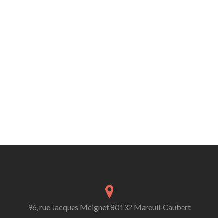
96, rue Jacques Moignet 80132 Mareuil-Caubert