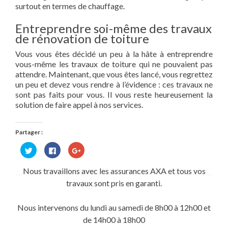
surtout en termes de chauffage.
Entreprendre soi-même des travaux
de rénovation de toiture
Vous vous êtes décidé un peu à la hâte à entreprendre
vous-même les travaux de toiture qui ne pouvaient pas
attendre. Maintenant, que vous êtes lancé, vous regrettez
un peu et devez vous rendre à l’évidence : ces travaux ne
sont pas faits pour vous. Il vous reste heureusement la
solution de faire appel à nos services.
Partager :
Cliquez
Cliquez
Cliquez
pour
pour
pour
partager
partager
partager
sur
sur
sur
Nous travaillons avec les assurances AXA et tous vos
Twitter(ouvre
Facebook(ouvre
Google+
dans
dans
(ouvre
travaux sont pris en garanti.
une
une
dans
nouvelle
nouvelle
une
fenêtre)
fenêtre)
nouvelle
fenêtre)
Nous intervenons du lundi au samedi de 8h00 à 12h00 et
de 14h00 à 18h00