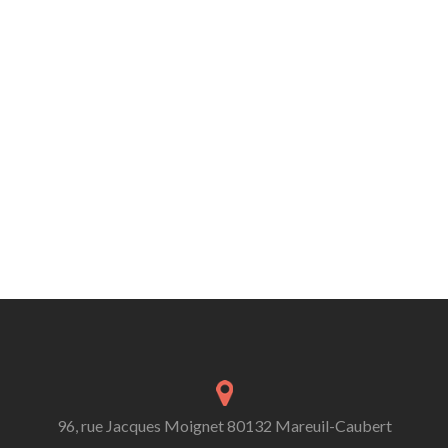
96, rue Jacques Moignet 80132 Mareuil-Caubert