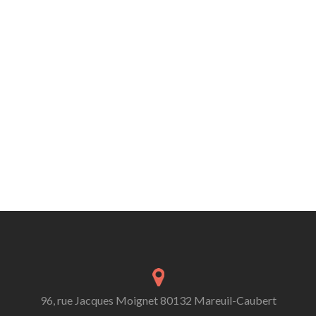
96, rue Jacques Moignet 80132 Mareuil-Caubert