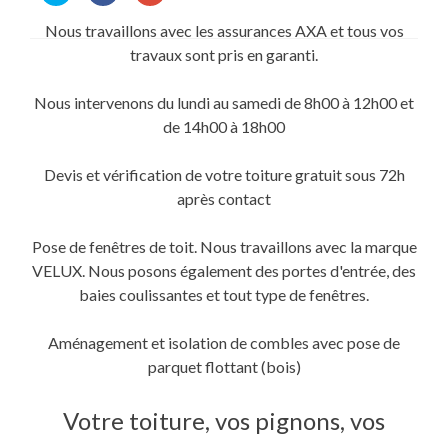
partager
partager
partager
sur
sur
sur
Nous travaillons avec les assurances AXA et tous vos
Twitter(ouvre
Facebook(ouvre
Google+
dans
dans
(ouvre
travaux sont pris en garanti.
une
une
dans
nouvelle
nouvelle
une
fenêtre)
fenêtre)
nouvelle
fenêtre)
Nous intervenons du lundi au samedi de 8h00 à 12h00 et
de 14h00 à 18h00
Devis et vérification de votre toiture gratuit sous 72h
après contact
Pose de fenêtres de toit. Nous travaillons avec la marque
VELUX. Nous posons également des portes d'entrée, des
baies coulissantes et tout type de fenêtres.
Aménagement et isolation de combles avec pose de
parquet flottant (bois)
Votre toiture, vos pignons, vos