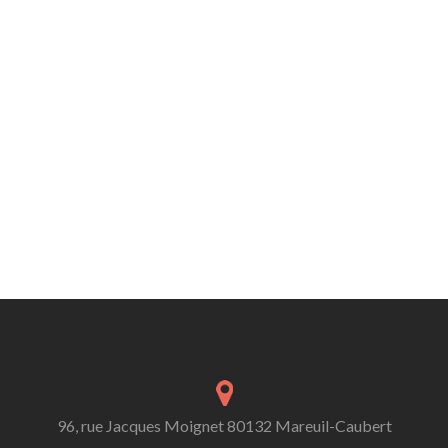
96, rue Jacques Moignet 80132 Mareuil-Caubert