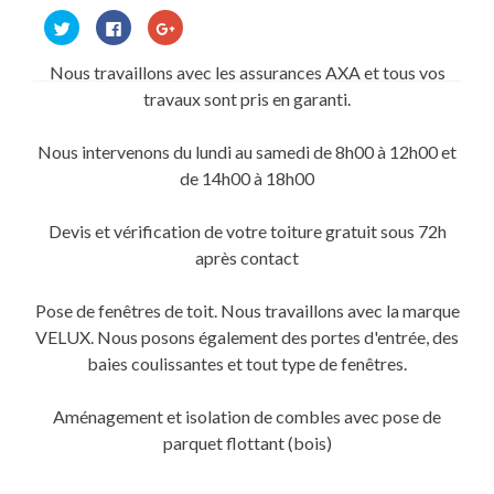
Cliquez
Cliquez
Cliquez
pour
pour
pour
partager
partager
partager
sur
sur
sur
Nous travaillons avec les assurances AXA et tous vos
Twitter(ouvre
Facebook(ouvre
Google+
dans
dans
(ouvre
travaux sont pris en garanti.
une
une
dans
nouvelle
nouvelle
une
fenêtre)
fenêtre)
nouvelle
fenêtre)
Nous intervenons du lundi au samedi de 8h00 à 12h00 et
de 14h00 à 18h00
Devis et vérification de votre toiture gratuit sous 72h
après contact
Pose de fenêtres de toit. Nous travaillons avec la marque
VELUX. Nous posons également des portes d'entrée, des
baies coulissantes et tout type de fenêtres.
Aménagement et isolation de combles avec pose de
parquet flottant (bois)