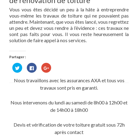
de rénovation de toiture
Vous vous êtes décidé un peu à la hâte à entreprendre
vous-même les travaux de toiture qui ne pouvaient pas
attendre. Maintenant, que vous êtes lancé, vous regrettez
un peu et devez vous rendre à l’évidence : ces travaux ne
sont pas faits pour vous. Il vous reste heureusement la
solution de faire appel à nos services.
Partager :
Cliquez
Cliquez
Cliquez
pour
pour
pour
partager
partager
partager
sur
sur
sur
Nous travaillons avec les assurances AXA et tous vos
Twitter(ouvre
Facebook(ouvre
Google+
dans
dans
(ouvre
travaux sont pris en garanti.
une
une
dans
nouvelle
nouvelle
une
fenêtre)
fenêtre)
nouvelle
fenêtre)
Nous intervenons du lundi au samedi de 8h00 à 12h00 et
de 14h00 à 18h00
Devis et vérification de votre toiture gratuit sous 72h
après contact