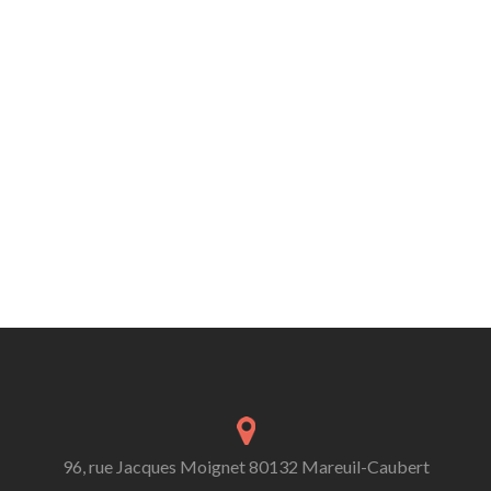
96, rue Jacques Moignet 80132 Mareuil-Caubert