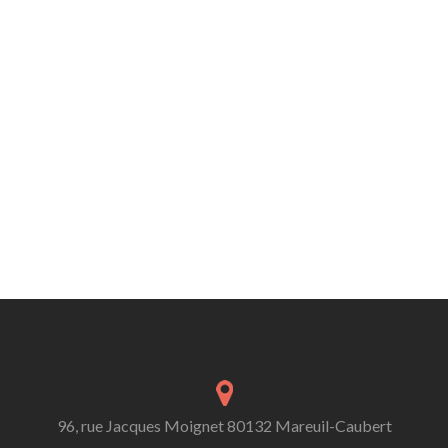
96, rue Jacques Moignet 80132 Mareuil-Caubert