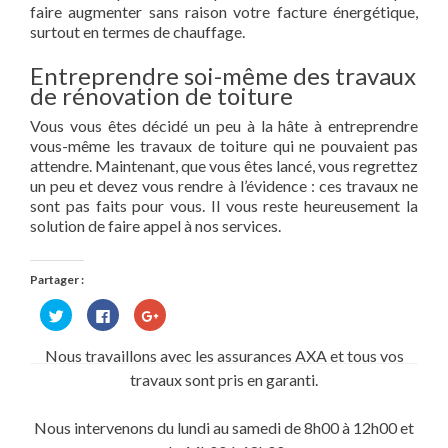
faire augmenter sans raison votre facture énergétique,
surtout en termes de chauffage.
Entreprendre soi-même des travaux
de rénovation de toiture
Vous vous êtes décidé un peu à la hâte à entreprendre
vous-même les travaux de toiture qui ne pouvaient pas
attendre. Maintenant, que vous êtes lancé, vous regrettez
un peu et devez vous rendre à l’évidence : ces travaux ne
sont pas faits pour vous. Il vous reste heureusement la
solution de faire appel à nos services.
Partager :
Cliquez
Cliquez
Cliquez
pour
pour
pour
partager
partager
partager
sur
sur
sur
Nous travaillons avec les assurances AXA et tous vos
Twitter(ouvre
Facebook(ouvre
Google+
dans
dans
(ouvre
travaux sont pris en garanti.
une
une
dans
nouvelle
nouvelle
une
fenêtre)
fenêtre)
nouvelle
fenêtre)
Nous intervenons du lundi au samedi de 8h00 à 12h00 et