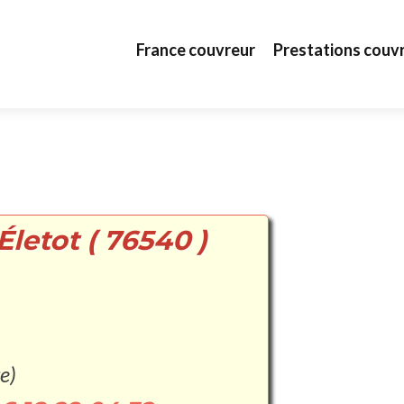
Aller au contenu principal
France couvreur
Prestations couv
Életot ( 76540 )
e)