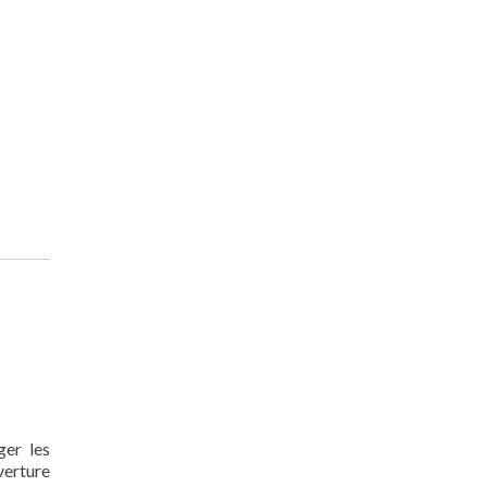
ger les
verture