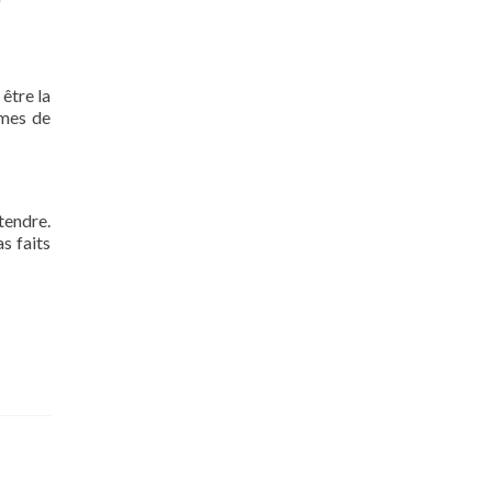
 être la
rmes de
tendre.
s faits