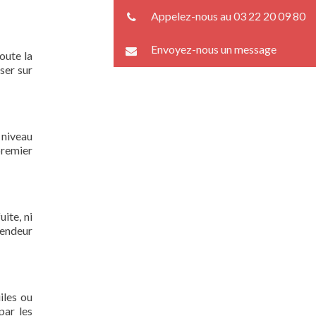
Appelez-nous au 03 22 20 09 80
Envoyez-nous un message
oute la
ser sur
 niveau
premier
ite, ni
lendeur
iles ou
par les