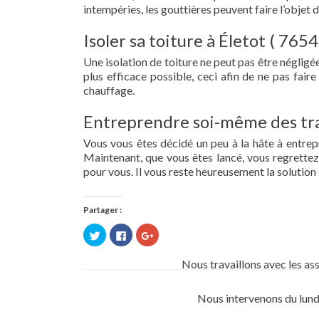
intempéries, les gouttières peuvent faire l’objet 
Isoler sa toiture à Életot ( 7654
Une isolation de toiture ne peut pas être négligée.
plus efficace possible, ceci afin de ne pas fai
chauffage.
Entreprendre soi-même des tra
Vous vous êtes décidé un peu à la hâte à entre
Maintenant, que vous êtes lancé, vous regrettez 
pour vous. Il vous reste heureusement la solution 
Partager :
Cliquez
Cliquez
Cliquez
pour
pour
pour
partager
partager
partager
sur
sur
sur
Nous travaillons avec les as
Twitter(ouvre
Facebook(ouvre
Google+
dans
dans
(ouvre
une
une
dans
nouvelle
nouvelle
une
Nous intervenons du lund
fenêtre)
fenêtre)
nouvelle
fenêtre)