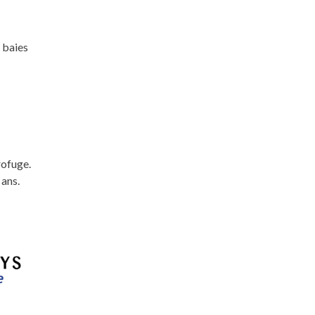
 baies
rofuge.
 ans.