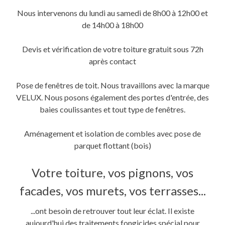
fenêtre)
fenêtre)
nouvelle
fenêtre)
Nous intervenons du lundi au samedi de 8h00 à 12h00 et
de 14h00 à 18h00
Devis et vérification de votre toiture gratuit sous 72h
après contact
Pose de fenêtres de toit. Nous travaillons avec la marque
VELUX. Nous posons également des portes d'entrée, des
baies coulissantes et tout type de fenêtres.
Aménagement et isolation de combles avec pose de
parquet flottant (bois)
Votre toiture, vos pignons, vos
facades, vos murets, vos terrasses...
...ont besoin de retrouver tout leur éclat. Il existe
aujourd'hui des traitements fongicides spécial pour