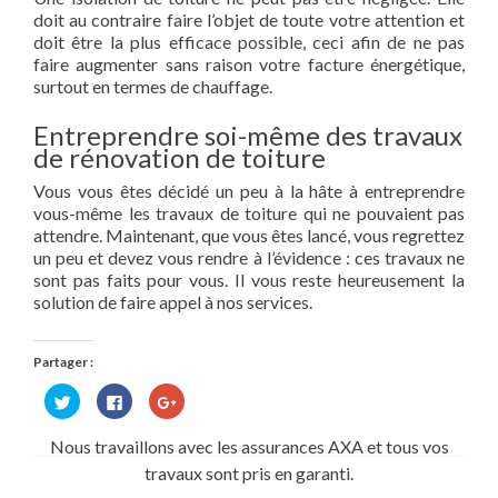
doit au contraire faire l’objet de toute votre attention et
doit être la plus efficace possible, ceci afin de ne pas
faire augmenter sans raison votre facture énergétique,
surtout en termes de chauffage.
Entreprendre soi-même des travaux
de rénovation de toiture
Vous vous êtes décidé un peu à la hâte à entreprendre
vous-même les travaux de toiture qui ne pouvaient pas
attendre. Maintenant, que vous êtes lancé, vous regrettez
un peu et devez vous rendre à l’évidence : ces travaux ne
sont pas faits pour vous. Il vous reste heureusement la
solution de faire appel à nos services.
Partager :
Cliquez
Cliquez
Cliquez
pour
pour
pour
partager
partager
partager
sur
sur
sur
Nous travaillons avec les assurances AXA et tous vos
Twitter(ouvre
Facebook(ouvre
Google+
dans
dans
(ouvre
travaux sont pris en garanti.
une
une
dans
nouvelle
nouvelle
une