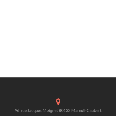
96, rue Jacques Moignet 80132 Mareuil-Caubert