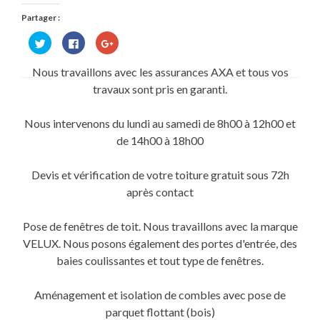
Partager :
Cliquez
Cliquez
Cliquez
pour
pour
pour
partager
partager
partager
sur
sur
sur
Nous travaillons avec les assurances AXA et tous vos
Twitter(ouvre
Facebook(ouvre
Google+
dans
dans
(ouvre
travaux sont pris en garanti.
une
une
dans
nouvelle
nouvelle
une
fenêtre)
fenêtre)
nouvelle
fenêtre)
Nous intervenons du lundi au samedi de 8h00 à 12h00 et
de 14h00 à 18h00
Devis et vérification de votre toiture gratuit sous 72h
après contact
Pose de fenêtres de toit. Nous travaillons avec la marque
VELUX. Nous posons également des portes d'entrée, des
baies coulissantes et tout type de fenêtres.
Aménagement et isolation de combles avec pose de
parquet flottant (bois)