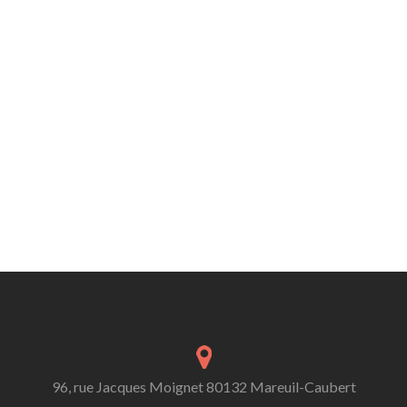
96, rue Jacques Moignet 80132 Mareuil-Caubert