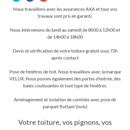
partager
partager
partager
sur
sur
sur
Nous travaillons avec les assurances AXA et tous vos
Twitter(ouvre
Facebook(ouvre
Google+
dans
dans
(ouvre
travaux sont pris en garanti.
une
une
dans
nouvelle
nouvelle
une
fenêtre)
fenêtre)
nouvelle
fenêtre)
Nous intervenons du lundi au samedi de 8h00 à 12h00 et
de 14h00 à 18h00
Devis et vérification de votre toiture gratuit sous 72h
après contact
Pose de fenêtres de toit. Nous travaillons avec la marque
VELUX. Nous posons également des portes d'entrée, des
baies coulissantes et tout type de fenêtres.
Aménagement et isolation de combles avec pose de
parquet flottant (bois)
Votre toiture, vos pignons, vos