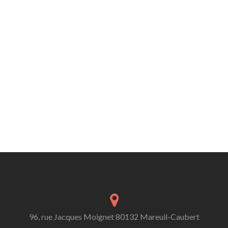
96, rue Jacques Moignet 80132 Mareuil-Caubert