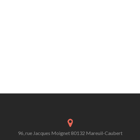
96, rue Jacques Moignet 80132 Mareuil-Caubert