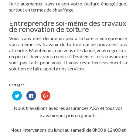
faire augmenter sans raison votre facture énergétique,
surtout en termes de chauffage.
Entreprendre soi-même des travaux
de rénovation de toiture
Vous vous êtes décidé un peu à la hâte à entreprendre
vous-même les travaux de toiture qui ne pouvaient pas
attendre. Maintenant, que vous êtes lancé, vous regrettez
un peu et devez vous rendre à l’évidence : ces travaux ne
sont pas faits pour vous. Il vous reste heureusement la
solution de faire appel à nos services.
Partager :
Cliquez
Cliquez
Cliquez
pour
pour
pour
partager
partager
partager
sur
sur
sur
Nous travaillons avec les assurances AXA et tous vos
Twitter(ouvre
Facebook(ouvre
Google+
dans
dans
(ouvre
travaux sont pris en garanti.
une
une
dans
nouvelle
nouvelle
une
fenêtre)
fenêtre)
nouvelle
fenêtre)
Nous intervenons du lundi au samedi de 8h00 à 12h00 et