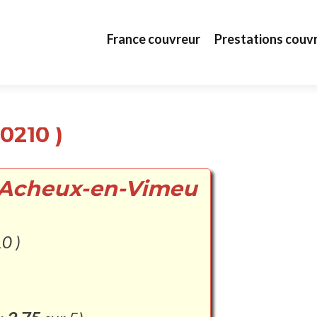
Aller au contenu principal
France couvreur
Prestations couv
0210 )
à Acheux-en-Vimeu
0 )