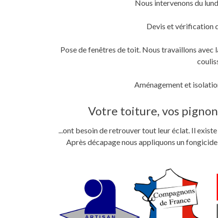
Nous intervenons du lund
fenêtre)
fenêtre)
nouvelle
fenêtre)
Devis et vérification 
Pose de fenêtres de toit. Nous travaillons ave
coulis
Aménagement et isolation
Votre toiture, vos pignons
...ont besoin de retrouver tout leur éclat. Il exi
Après décapage nous appliquons un fongicide im