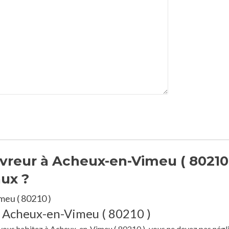
vreur à Acheux-en-Vimeu ( 80210
aux ?
meu ( 80210 )
à Acheux-en-Vimeu ( 80210 )
e vous habitez à Acheux-en-Vimeu ( 80210 ), vous ne devez pas négli