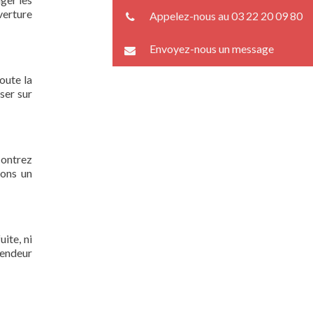
verture
Appelez-nous au 03 22 20 09 80
Envoyez-nous un message
oute la
ser sur
contrez
rons un
)
ite, ni
lendeur