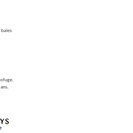
 baies
rofuge.
 ans.