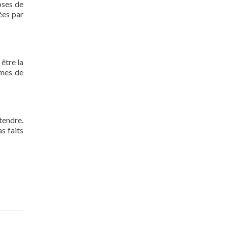
oses de
ées par
 être la
rmes de
tendre.
s faits