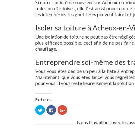
Si notre société de couvreur sur Acheux-en-Vimeu
tuiles ou d’ardoises, elle l’est aussi pour tout 
les intempéries, les gouttières peuvent faire l’obj
Isoler sa toiture à Acheux-en-
Une isolation de toiture ne peut pas être négligée.
plus efficace possible, ceci afin de ne pas fai
chauffage.
Entreprendre soi-même des tra
Vous vous êtes décidé un peu à la hâte à entre
Maintenant, que vous êtes lancé, vous regrettez 
pour vous. Il vous reste heureusement la solution 
Partager :
Cliquez
Cliquez
Cliquez
pour
pour
pour
partager
partager
partager
sur
sur
sur
Nous travaillons avec les as
Twitter(ouvre
Facebook(ouvre
Google+
dans
dans
(ouvre
une
une
dans
nouvelle
nouvelle
une