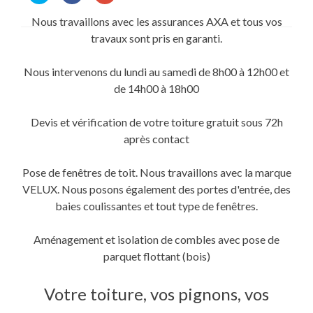
partager
partager
partager
sur
sur
sur
Nous travaillons avec les assurances AXA et tous vos
Twitter(ouvre
Facebook(ouvre
Google+
dans
dans
(ouvre
travaux sont pris en garanti.
une
une
dans
nouvelle
nouvelle
une
fenêtre)
fenêtre)
nouvelle
fenêtre)
Nous intervenons du lundi au samedi de 8h00 à 12h00 et
de 14h00 à 18h00
Devis et vérification de votre toiture gratuit sous 72h
après contact
Pose de fenêtres de toit. Nous travaillons avec la marque
VELUX. Nous posons également des portes d'entrée, des
baies coulissantes et tout type de fenêtres.
Aménagement et isolation de combles avec pose de
parquet flottant (bois)
Votre toiture, vos pignons, vos