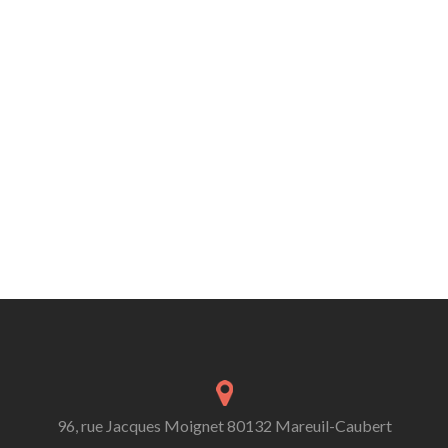
96, rue Jacques Moignet 80132 Mareuil-Caubert