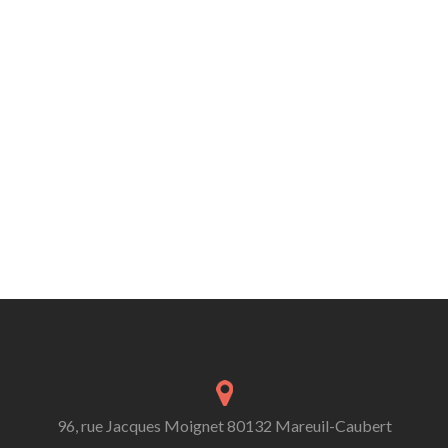
96, rue Jacques Moignet 80132 Mareuil-Caubert