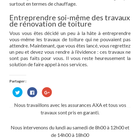
surtout en termes de chauffage.
Entreprendre soi-même des travaux
de rénovation de toiture
Vous vous êtes décidé un peu à la hâte à entreprendre
vous-même les travaux de toiture qui ne pouvaient pas
attendre. Maintenant, que vous êtes lancé, vous regrettez
un peu et devez vous rendre à l’évidence : ces travaux ne
sont pas faits pour vous. Il vous reste heureusement la
solution de faire appel à nos services.
Partager :
Cliquez
Cliquez
Cliquez
pour
pour
pour
partager
partager
partager
sur
sur
sur
Nous travaillons avec les assurances AXA et tous vos
Twitter(ouvre
Facebook(ouvre
Google+
dans
dans
(ouvre
travaux sont pris en garanti.
une
une
dans
nouvelle
nouvelle
une
fenêtre)
fenêtre)
nouvelle
fenêtre)
Nous intervenons du lundi au samedi de 8h00 à 12h00 et
de 14h00 à 18h00