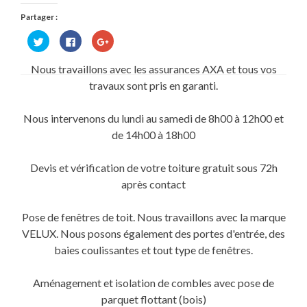
Partager :
Cliquez
Cliquez
Cliquez
pour
pour
pour
partager
partager
partager
sur
sur
sur
Nous travaillons avec les assurances AXA et tous vos
Twitter(ouvre
Facebook(ouvre
Google+
dans
dans
(ouvre
travaux sont pris en garanti.
une
une
dans
nouvelle
nouvelle
une
fenêtre)
fenêtre)
nouvelle
fenêtre)
Nous intervenons du lundi au samedi de 8h00 à 12h00 et
de 14h00 à 18h00
Devis et vérification de votre toiture gratuit sous 72h
après contact
Pose de fenêtres de toit. Nous travaillons avec la marque
VELUX. Nous posons également des portes d'entrée, des
baies coulissantes et tout type de fenêtres.
Aménagement et isolation de combles avec pose de
parquet flottant (bois)