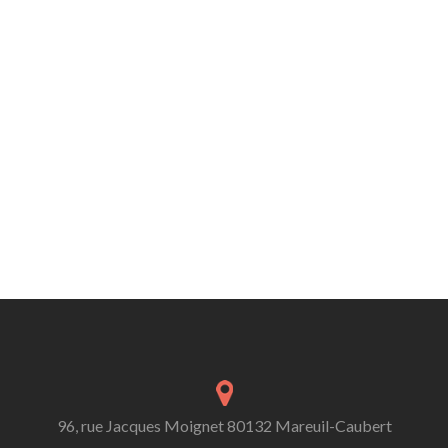
96, rue Jacques Moignet 80132 Mareuil-Caubert