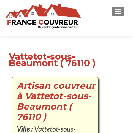
AFFICH
Vattetot-sous-
Beaumont ( 76110 )
Artisan couvreur
à Vattetot-sous-
Beaumont (
76110 )
Ville :
Vattetot-sous-