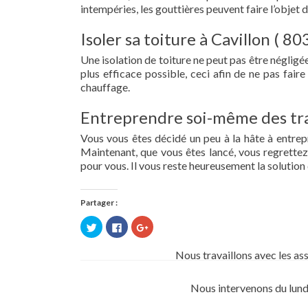
intempéries, les gouttières peuvent faire l’objet 
Isoler sa toiture à Cavillon ( 80
Une isolation de toiture ne peut pas être négligée.
plus efficace possible, ceci afin de ne pas fai
chauffage.
Entreprendre soi-même des tra
Vous vous êtes décidé un peu à la hâte à entre
Maintenant, que vous êtes lancé, vous regrettez 
pour vous. Il vous reste heureusement la solution 
Partager :
Cliquez
Cliquez
Cliquez
pour
pour
pour
partager
partager
partager
sur
sur
sur
Nous travaillons avec les as
Twitter(ouvre
Facebook(ouvre
Google+
dans
dans
(ouvre
une
une
dans
nouvelle
nouvelle
une
Nous intervenons du lund
fenêtre)
fenêtre)
nouvelle
fenêtre)