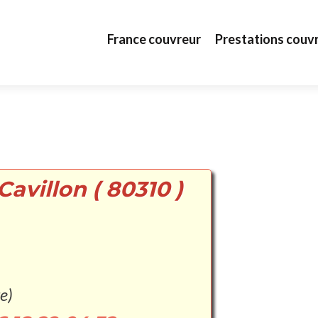
Aller au contenu principal
France couvreur
Prestations couv
avillon ( 80310 )
e)