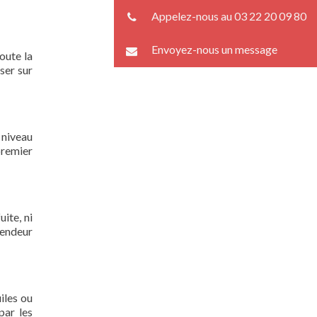
Appelez-nous au 03 22 20 09 80
Envoyez-nous un message
oute la
ser sur
 niveau
premier
ite, ni
lendeur
iles ou
par les