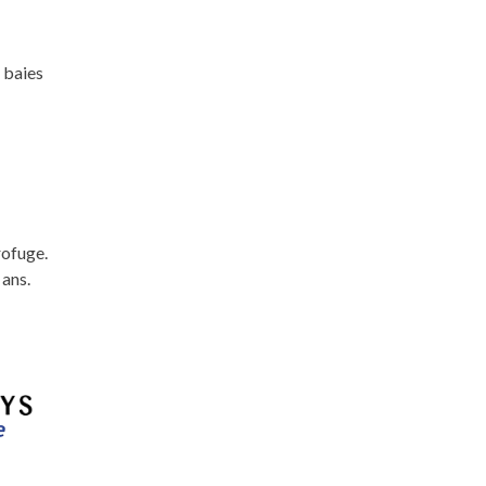
 baies
rofuge.
 ans.