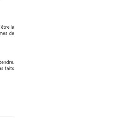
 être la
rmes de
tendre.
s faits