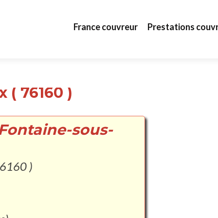
Aller au contenu principal
France couvreur
Prestations couv
 ( 76160 )
 Fontaine-sous-
76160 )