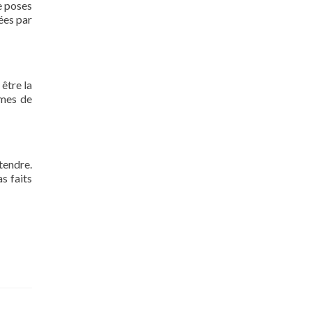
e poses
nées par
 être la
rmes de
tendre.
s faits