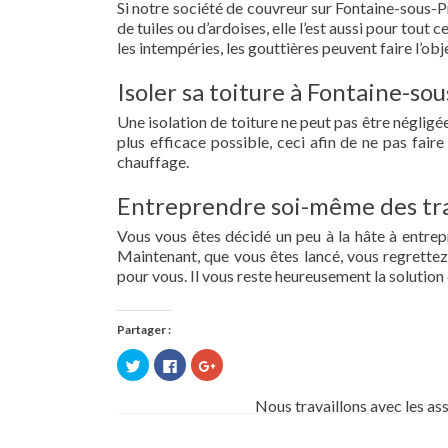
Si notre société de couvreur sur Fontaine-sous-P
de tuiles ou d’ardoises, elle l’est aussi pour tou
les intempéries, les gouttières peuvent faire l’obj
Isoler sa toiture à Fontaine-so
Une isolation de toiture ne peut pas être négligée.
plus efficace possible, ceci afin de ne pas fai
chauffage.
Entreprendre soi-même des tra
Vous vous êtes décidé un peu à la hâte à entre
Maintenant, que vous êtes lancé, vous regrettez 
pour vous. Il vous reste heureusement la solution 
Partager :
Cliquez
Cliquez
Cliquez
pour
pour
pour
partager
partager
partager
sur
sur
sur
Nous travaillons avec les as
Twitter(ouvre
Facebook(ouvre
Google+
dans
dans
(ouvre
une
une
dans
nouvelle
nouvelle
une