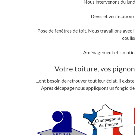
Nous intervenons du lund
fenêtre)
fenêtre)
nouvelle
fenêtre)
Devis et vérification 
Pose de fenêtres de toit. Nous travaillons ave
coulis
Aménagement et isolation
Votre toiture, vos pignons
...ont besoin de retrouver tout leur éclat. Il exi
Après décapage nous appliquons un fongicide im