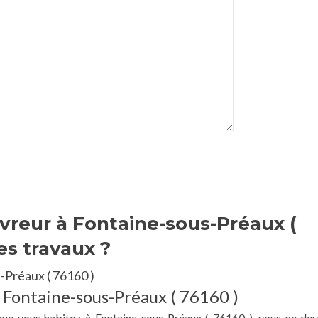
vreur à Fontaine-sous-Préaux (
es travaux ?
-Préaux ( 76160 )
à Fontaine-sous-Préaux ( 76160 )
 que vous habitez à Fontaine-sous-Préaux ( 76160 ), vous ne de