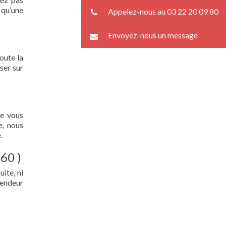
 qu’une
Appelez-nous au 03 22 20 09 80
Envoyez-nous un message
oute la
ser sur
ue vous
e, nous
.
60 )
ite, ni
lendeur