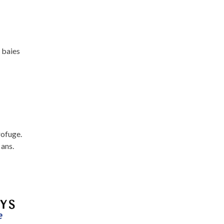
 baies
rofuge.
 ans.