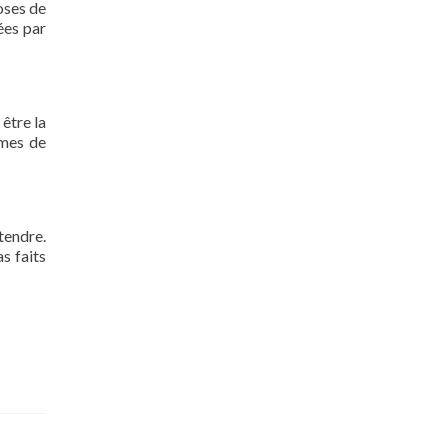
oses de
ées par
 être la
rmes de
tendre.
s faits