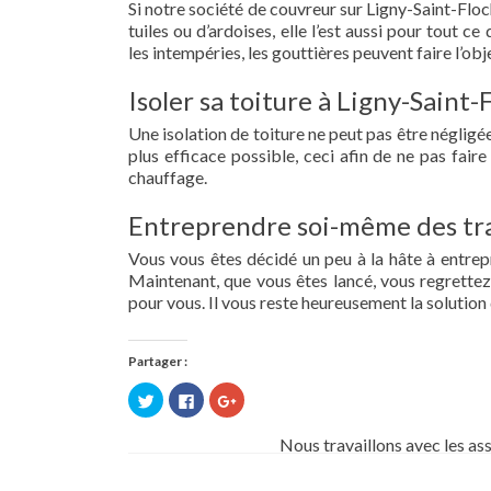
Si notre société de couvreur sur Ligny-Saint-Floc
tuiles ou d’ardoises, elle l’est aussi pour tout 
les intempéries, les gouttières peuvent faire l’obj
Isoler sa toiture à Ligny-Saint-
Une isolation de toiture ne peut pas être négligée.
plus efficace possible, ceci afin de ne pas fai
chauffage.
Entreprendre soi-même des tra
Vous vous êtes décidé un peu à la hâte à entre
Maintenant, que vous êtes lancé, vous regrettez 
pour vous. Il vous reste heureusement la solution 
Partager :
Cliquez
Cliquez
Cliquez
pour
pour
pour
partager
partager
partager
sur
sur
sur
Nous travaillons avec les as
Twitter(ouvre
Facebook(ouvre
Google+
dans
dans
(ouvre
une
une
dans
nouvelle
nouvelle
une