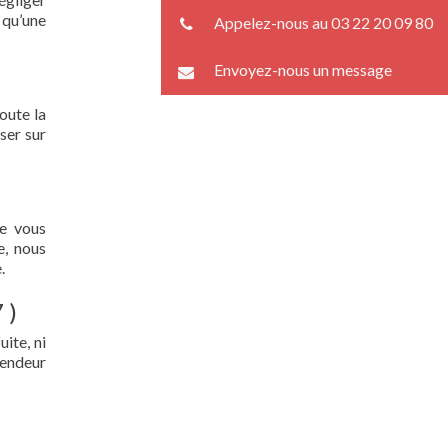
 qu’une
Appelez-nous au 03 22 20 09 80
Envoyez-nous un message
oute la
ser sur
ue vous
e, nous
.
 )
ite, ni
lendeur