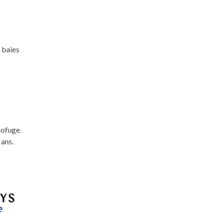
 baies
rofuge.
 ans.