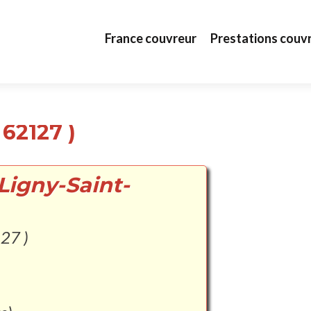
Aller au contenu principal
France couvreur
Prestations couv
 62127 )
Ligny-Saint-
127 )