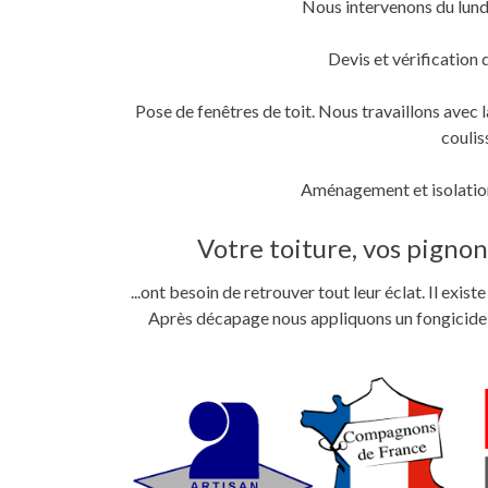
Nous intervenons du lund
fenêtre)
fenêtre)
nouvelle
fenêtre)
Devis et vérification 
Pose de fenêtres de toit. Nous travaillons ave
coulis
Aménagement et isolation
Votre toiture, vos pignons
...ont besoin de retrouver tout leur éclat. Il exi
Après décapage nous appliquons un fongicide im