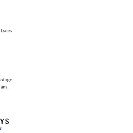
 baies
rofuge.
 ans.