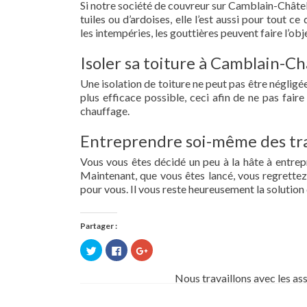
Si notre société de couvreur sur Camblain-Châtela
tuiles ou d’ardoises, elle l’est aussi pour tout 
les intempéries, les gouttières peuvent faire l’obj
Isoler sa toiture à Camblain-Ch
Une isolation de toiture ne peut pas être négligée.
plus efficace possible, ceci afin de ne pas fai
chauffage.
Entreprendre soi-même des tra
Vous vous êtes décidé un peu à la hâte à entre
Maintenant, que vous êtes lancé, vous regrettez 
pour vous. Il vous reste heureusement la solution 
Partager :
Cliquez
Cliquez
Cliquez
pour
pour
pour
partager
partager
partager
sur
sur
sur
Nous travaillons avec les as
Twitter(ouvre
Facebook(ouvre
Google+
dans
dans
(ouvre
une
une
dans
nouvelle
nouvelle
une