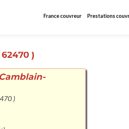
Aller au contenu principal
France couvreur
Prestations couv
 62470 )
 Camblain-
470 )