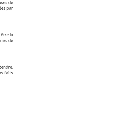
oses de
ées par
 être la
rmes de
tendre.
s faits