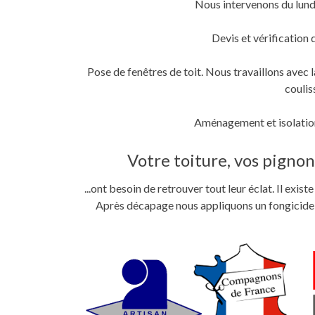
Nous intervenons du lund
fenêtre)
fenêtre)
nouvelle
fenêtre)
Devis et vérification 
Pose de fenêtres de toit. Nous travaillons ave
coulis
Aménagement et isolation
Votre toiture, vos pignons
...ont besoin de retrouver tout leur éclat. Il exi
Après décapage nous appliquons un fongicide im