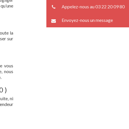
 qu’une
Appelez-nous au 03 22 20 09 80
Envoyez-nous un message
oute la
ser sur
ue vous
e, nous
.
0 )
ite, ni
lendeur