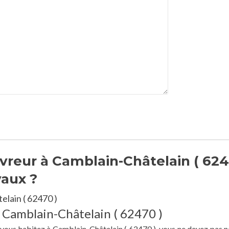
vreur à Camblain-Châtelain ( 62
vaux ?
lain ( 62470 )
à Camblain-Châtelain ( 62470 )
e vous habitez à Camblain-Châtelain ( 62470 ), vous ne devez pas n